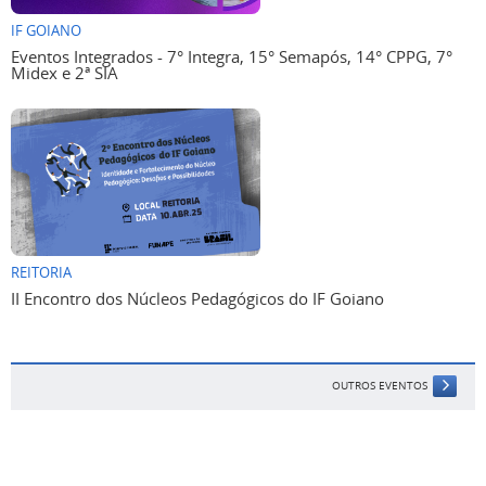
IF GOIANO
Eventos Integrados - 7° Integra, 15° Semapós, 14° CPPG, 7°
Midex e 2ª SIA
REITORIA
II Encontro dos Núcleos Pedagógicos do IF Goiano
OUTROS EVENTOS