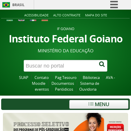
BRASIL
Simplifique!
ACESSIBILIDADE
ALTO CONTRASTE
MAPA DO SITE
Comunica BR
IF GOIANO
Participe
Instituto Federal Goiano
Acesso à informação
MINISTÉRIO DA EDUCAÇÃO
Legislação
Canais
SUAP
Contato
Pag Tesouro
Biblioteca
AVA -
Moodle
Documentos
Sistema de
eventos
Periódicos
Ouvidoria
MENU