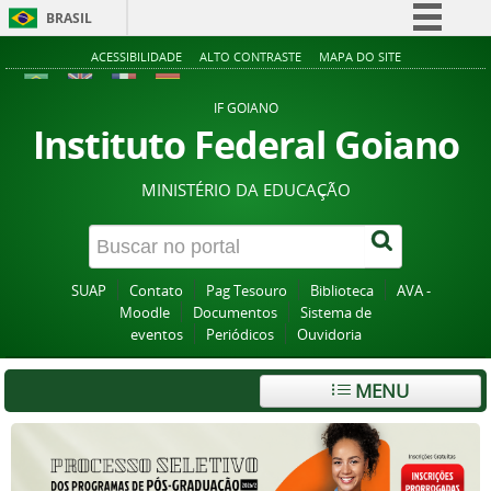
BRASIL
Simplifique!
ACESSIBILIDADE
ALTO CONTRASTE
MAPA DO SITE
Comunica BR
IF GOIANO
Participe
Instituto Federal Goiano
Acesso à informação
MINISTÉRIO DA EDUCAÇÃO
Legislação
Canais
SUAP
Contato
Pag Tesouro
Biblioteca
AVA -
Moodle
Documentos
Sistema de
eventos
Periódicos
Ouvidoria
MENU