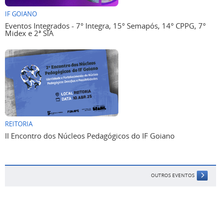
IF GOIANO
Eventos Integrados - 7° Integra, 15° Semapós, 14° CPPG, 7°
Midex e 2ª SIA
REITORIA
II Encontro dos Núcleos Pedagógicos do IF Goiano
OUTROS EVENTOS