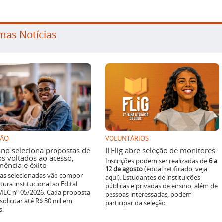
mas Notícias
SÃO
VOLUNTÁRIOS
ano seleciona propostas de
II Flig abre seleção de monitores
os voltados ao acesso,
Inscrições podem ser realizadas de
6 a
ência e êxito
12 de agosto
(edital retificado, veja
ivas selecionadas vão compor
aqui). Estudantes de instituições
tura institucional ao Edital
públicas e privadas de ensino, além de
EC nº 05/2026. Cada proposta
pessoas interessadas, podem
solicitar até R$ 30 mil em
participar da seleção.
s.