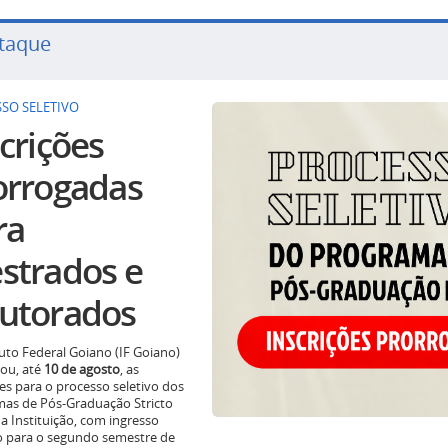
taque
SO SELETIVO
crições
orrogadas
ra
strados e
utorados
tuto Federal Goiano (IF Goiano)
ou, até
10 de agosto
, as
ões para o processo seletivo dos
as de Pós-Graduação Stricto
a Instituição, com ingresso
o para o segundo semestre de