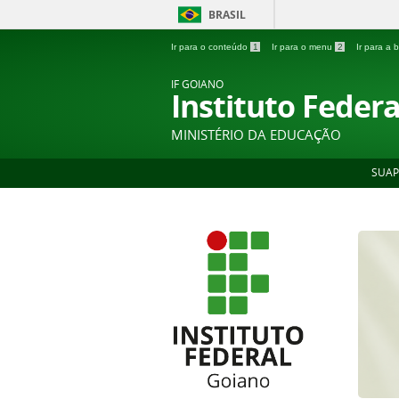
BRASIL
Ir para o conteúdo
1
Ir para o menu
2
Ir para a
IF GOIANO
Instituto Feder
MINISTÉRIO DA EDUCAÇÃO
SUAP