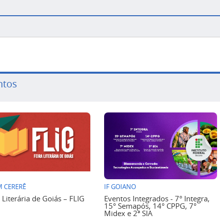
ntos
 CERERÊ
IF GOIANO
a Literária de Goiás – FLIG
Eventos Integrados - 7° Integra,
15° Semapós, 14° CPPG, 7°
Midex e 2ª SIA