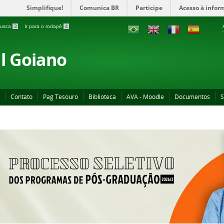
Simplifique!
Comunica BR
Participe
Acesso à infor
 busca
3
Ir para o rodapé
4
al Goiano
Contato
Pag Tesouro
Biblioteca
AVA - Moodle
Documentos
S