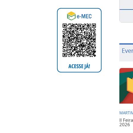
Eve
MARTIM
II Feir
2026