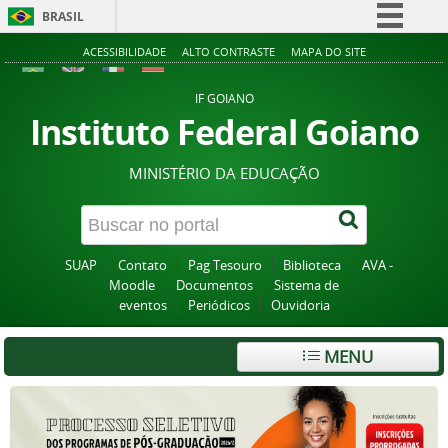
BRASIL
Simplifique!
ACESSIBILIDADE
ALTO CONTRASTE
MAPA DO SITE
Comunica BR
IF GOIANO
Participe
Instituto Federal Goiano
Acesso à informação
MINISTÉRIO DA EDUCAÇÃO
Legislação
Canais
SUAP
Contato
Pag Tesouro
Biblioteca
AVA -
Moodle
Documentos
Sistema de
eventos
Periódicos
Ouvidoria
MENU