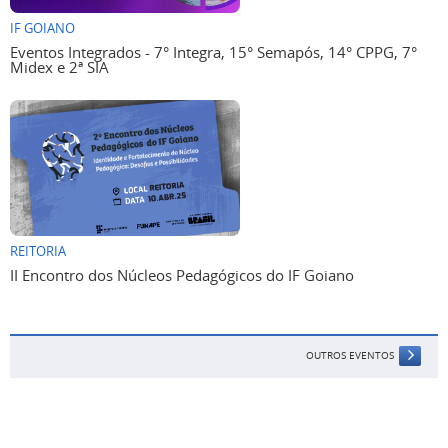
IF GOIANO
Eventos Integrados - 7° Integra, 15° Semapós, 14° CPPG, 7°
Midex e 2ª SIA
REITORIA
II Encontro dos Núcleos Pedagógicos do IF Goiano
OUTROS EVENTOS