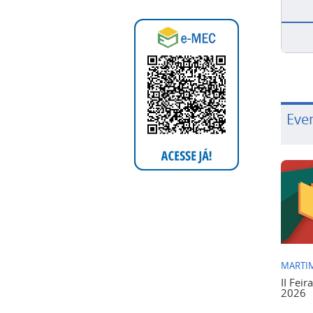
Eve
MARTIM
II Feir
2026