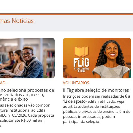
mas Notícias
SÃO
VOLUNTÁRIOS
ano seleciona propostas de
II Flig abre seleção de monitores
os voltados ao acesso,
Inscrições podem ser realizadas de
6 a
ência e êxito
12 de agosto
(edital retificado, veja
ivas selecionadas vão compor
aqui). Estudantes de instituições
tura institucional ao Edital
públicas e privadas de ensino, além de
EC nº 05/2026. Cada proposta
pessoas interessadas, podem
solicitar até R$ 30 mil em
participar da seleção.
s.