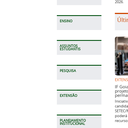
Últi
ENSINO
ASSUNTOS
ESTUDANTIS
EXTEN
PESQUISA
IF Goi
projet
perman
Iniciat
candida
EXTENSÃO
SETEC/M
poderá 
recurso
PLANEJAMENTO
INSTITUCIONAL