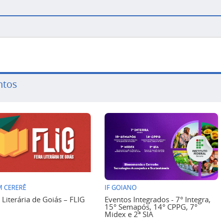
ntos
 CERERÊ
IF GOIANO
a Literária de Goiás – FLIG
Eventos Integrados - 7° Integra,
15° Semapós, 14° CPPG, 7°
Midex e 2ª SIA