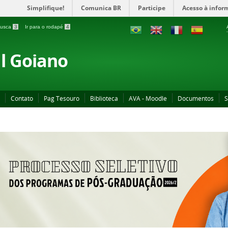
Simplifique!
Comunica BR
Participe
Acesso à infor
 busca
3
Ir para o rodapé
4
al Goiano
Contato
Pag Tesouro
Biblioteca
AVA - Moodle
Documentos
S