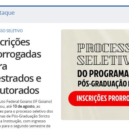
taque
SO SELETIVO
crições
orrogadas
ra
strados e
utorados
tuto Federal Goiano (IF Goiano)
ou, até
10 de agosto
, as
ões para o processo seletivo dos
as de Pós-Graduação Stricto
a Instituição, com ingresso
o para o segundo semestre de