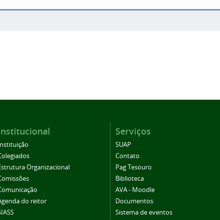
Institucional
Serviços
Instituição
SUAP
Colegiados
Contato
Estrutura Organizacional
Pag Tesouro
Comissões
Biblioteca
Comunicação
AVA - Moodle
Agenda do reitor
Documentos
SIASS
Sistema de eventos
Eleições CS
Periódicos
SEI/Suap
Ouvidoria