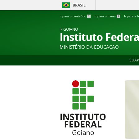
BRASIL
Ir para o conteúdo
1
Ir para o menu
2
Ir para a
IF GOIANO
Instituto Feder
MINISTÉRIO DA EDUCAÇÃO
SUAP