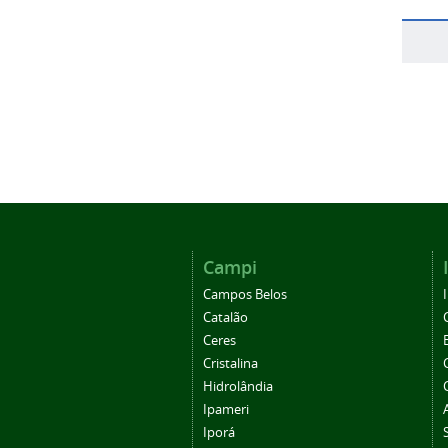
Campi
Campos Belos
Catalão
Ceres
Cristalina
Hidrolândia
Ipameri
Iporá
Morrinhos
Posse