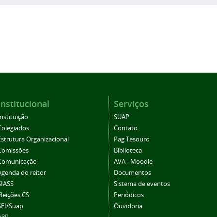
Institucional
Serviços
Instituição
SUAP
Colegiados
Contato
Estrutura Organizacional
Pag Tesouro
Comissões
Biblioteca
Comunicação
AVA - Moodle
Agenda do reitor
Documentos
SIASS
Sistema de eventos
Eleições CS
Periódicos
SEI/Suap
Ouvidoria