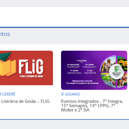
ntos
 CERERÊ
IF GOIANO
a Literária de Goiás – FLIG
Eventos Integrados - 7° Integra,
15° Semapós, 14° CPPG, 7°
Midex e 2ª SIA