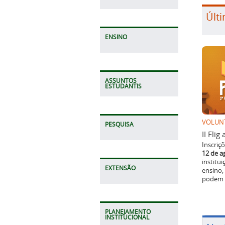
Últi
ENSINO
ASSUNTOS
ESTUDANTIS
VOLUN
PESQUISA
II Fli
Inscriç
12 de a
institu
EXTENSÃO
ensino,
podem p
PLANEJAMENTO
INSTITUCIONAL