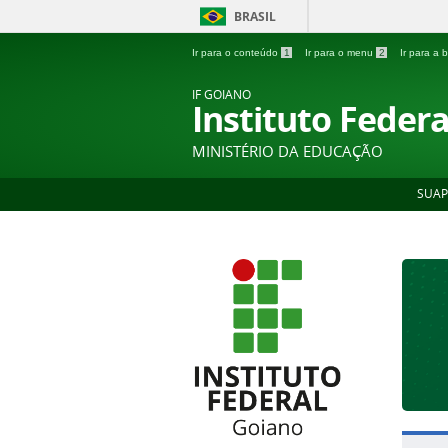
BRASIL
Ir para o conteúdo
1
Ir para o menu
2
Ir para a
IF GOIANO
Instituto Feder
MINISTÉRIO DA EDUCAÇÃO
SUAP