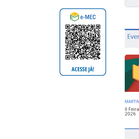
Eve
MARTIM
II Feir
2026