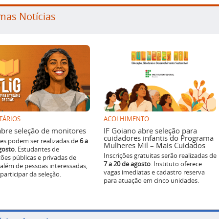
mas Notícias
TÁRIOS
ACOLHIMENTO
g abre seleção de monitores
IF Goiano abre seleção para
cuidadores infantis do Programa
ões podem ser realizadas de
6 a
Mulheres Mil – Mais Cuidados
gosto
. Estudantes de
Inscrições gratuitas serão realizadas de
ições públicas e privadas de
7 a 20 de agosto
. Instituto oferece
 além de pessoas interessadas,
vagas imediatas e cadastro reserva
articipar da seleção.
para atuação em cinco unidades.