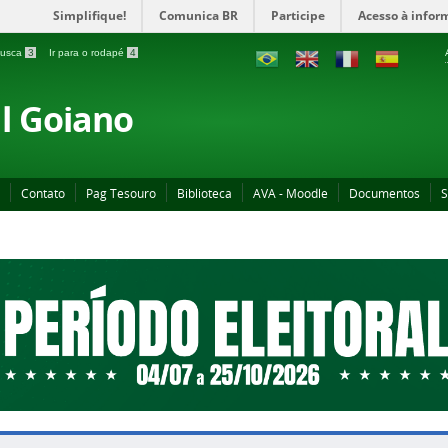
Simplifique!
Comunica BR
Participe
Acesso à infor
 busca
3
Ir para o rodapé
4
al Goiano
Contato
Pag Tesouro
Biblioteca
AVA - Moodle
Documentos
S