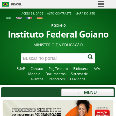
BRASIL
Simplifique!
ACESSIBILIDADE
ALTO CONTRASTE
MAPA DO SITE
Comunica BR
IF GOIANO
Participe
Instituto Federal Goiano
Acesso à informação
MINISTÉRIO DA EDUCAÇÃO
Legislação
Canais
SUAP
Contato
Pag Tesouro
Biblioteca
AVA -
Moodle
Documentos
Sistema de
eventos
Periódicos
Ouvidoria
MENU