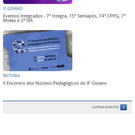
IF GOIANO
Eventos Integrados - 7° Integra, 15° Semapós, 14° CPPG, 7°
Midex e 2ª SIA
REITORIA
II Encontro dos Núcleos Pedagógicos do IF Goiano
OUTROS EVENTOS