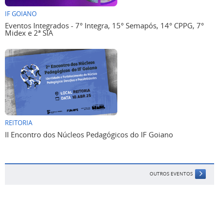
IF GOIANO
Eventos Integrados - 7° Integra, 15° Semapós, 14° CPPG, 7°
Midex e 2ª SIA
REITORIA
II Encontro dos Núcleos Pedagógicos do IF Goiano
OUTROS EVENTOS