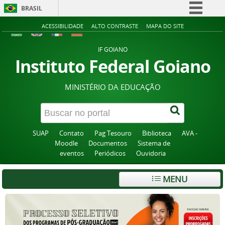
BRASIL
Simplifique!
ACESSIBILIDADE
ALTO CONTRASTE
MAPA DO SITE
Comunica BR
IF GOIANO
Participe
Instituto Federal Goiano
Acesso à informação
MINISTÉRIO DA EDUCAÇÃO
Legislação
Canais
SUAP
Contato
Pag Tesouro
Biblioteca
AVA -
Moodle
Documentos
Sistema de
eventos
Periódicos
Ouvidoria
MENU