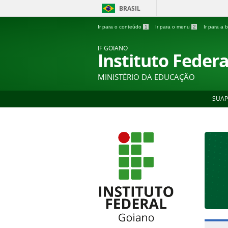
BRASIL
Ir para o conteúdo
1
Ir para o menu
2
Ir para a
IF GOIANO
Instituto Feder
MINISTÉRIO DA EDUCAÇÃO
SUAP