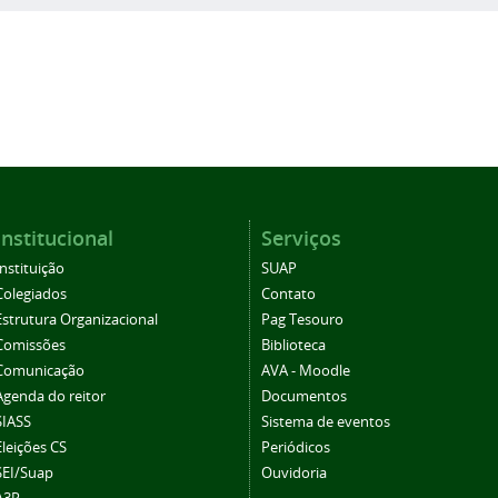
Institucional
Serviços
Instituição
SUAP
Colegiados
Contato
Estrutura Organizacional
Pag Tesouro
Comissões
Biblioteca
Comunicação
AVA - Moodle
Agenda do reitor
Documentos
SIASS
Sistema de eventos
Eleições CS
Periódicos
SEI/Suap
Ouvidoria