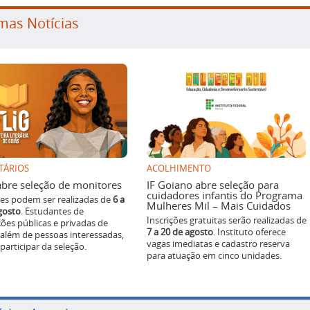
mas Notícias
TÁRIOS
ACOLHIMENTO
g abre seleção de monitores
IF Goiano abre seleção para
cuidadores infantis do Programa
ões podem ser realizadas de
6 a
Mulheres Mil – Mais Cuidados
gosto
. Estudantes de
Inscrições gratuitas serão realizadas de
ições públicas e privadas de
7 a 20 de agosto
. Instituto oferece
 além de pessoas interessadas,
vagas imediatas e cadastro reserva
articipar da seleção.
para atuação em cinco unidades.