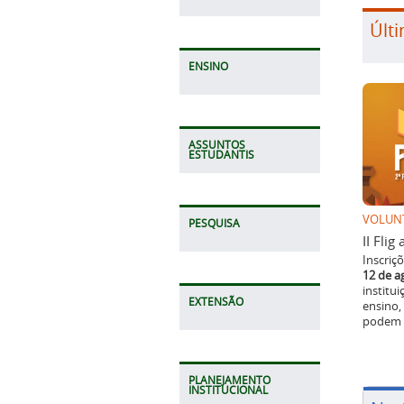
Últi
ENSINO
ASSUNTOS
ESTUDANTIS
VOLUN
PESQUISA
II Fli
Inscriç
12 de a
institu
EXTENSÃO
ensino,
podem p
PLANEJAMENTO
INSTITUCIONAL