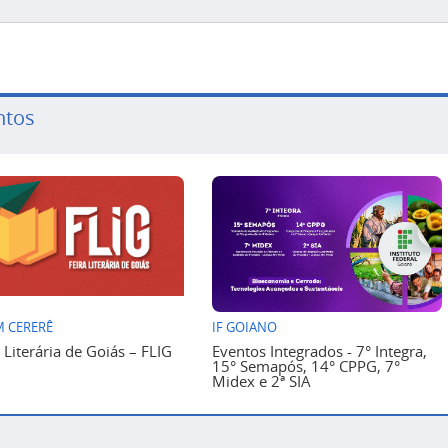
ntos
 CERERÊ
IF GOIANO
a Literária de Goiás – FLIG
Eventos Integrados - 7° Integra,
15° Semapós, 14° CPPG, 7°
Midex e 2ª SIA