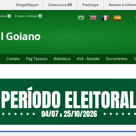
Simplifique!
Comunica BR
Participe
Acesso à infor
 busca
3
Ir para o rodapé
4
al Goiano
Contato
Pag Tesouro
Biblioteca
AVA - Moodle
Documentos
S