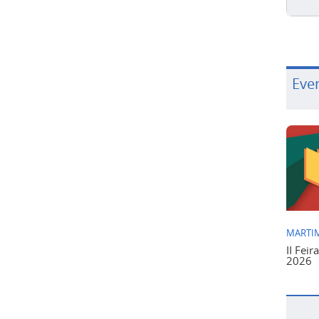
Eve
MARTIM
II Feir
2026