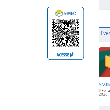
Eve
MARTIM
II Feir
2026