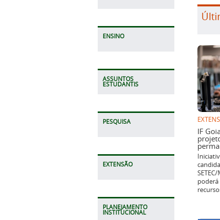
Últi
ENSINO
ASSUNTOS
ESTUDANTIS
EXTEN
PESQUISA
IF Goi
projet
perman
Iniciat
candida
EXTENSÃO
SETEC/M
poderá 
recurso
PLANEJAMENTO
INSTITUCIONAL