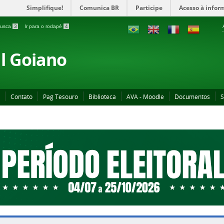
Simplifique!
Comunica BR
Participe
Acesso à infor
 busca
3
Ir para o rodapé
4
al Goiano
Contato
Pag Tesouro
Biblioteca
AVA - Moodle
Documentos
S