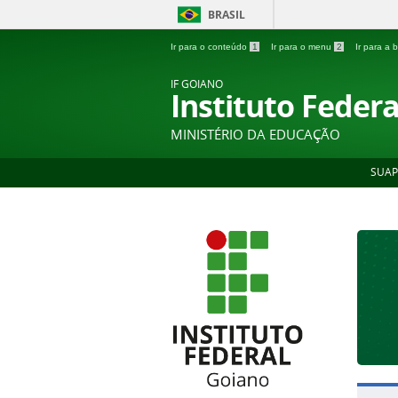
BRASIL
Ir para o conteúdo
1
Ir para o menu
2
Ir para a
IF GOIANO
Instituto Feder
MINISTÉRIO DA EDUCAÇÃO
SUAP