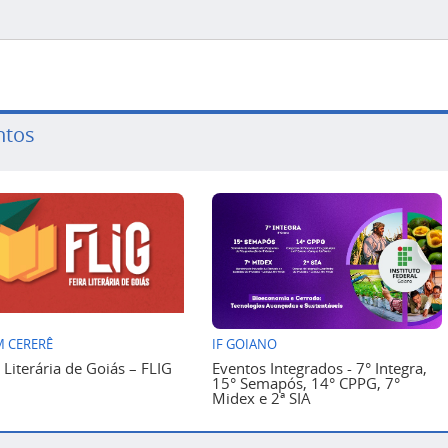
ntos
 CERERÊ
IF GOIANO
a Literária de Goiás – FLIG
Eventos Integrados - 7° Integra,
15° Semapós, 14° CPPG, 7°
Midex e 2ª SIA