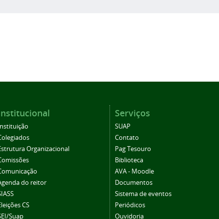
Institucional
Serviços
Instituição
SUAP
Colegiados
Contato
Estrutura Organizacional
Pag Tesouro
Comissões
Biblioteca
Comunicação
AVA - Moodle
Agenda do reitor
Documentos
SIASS
Sistema de eventos
Eleições CS
Periódicos
SEI/Suap
Ouvidoria