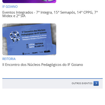
IF GOIANO
Eventos Integrados - 7° Integra, 15° Semapós, 14° CPPG, 7°
Midex e 2ª SIA
REITORIA
II Encontro dos Núcleos Pedagógicos do IF Goiano
OUTROS EVENTOS