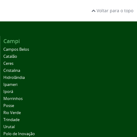
Voltar para o topo
Campi
Campos Belos
Catalão
Ceres
Cristalina
Hidrolândia
Ipameri
Iporá
Morrinhos
Posse
Rio Verde
Trindade
Urutaí
Polo de Inovação
Centro de Referência