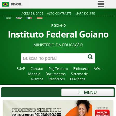
BRASIL
Simplifique!
ACESSIBILIDADE
ALTO CONTRASTE
MAPA DO SITE
Comunica BR
IF GOIANO
Participe
Instituto Federal Goiano
Acesso à informação
MINISTÉRIO DA EDUCAÇÃO
Legislação
Canais
SUAP
Contato
Pag Tesouro
Biblioteca
AVA -
Moodle
Documentos
Sistema de
eventos
Periódicos
Ouvidoria
MENU