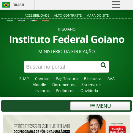
BRASIL
Simplifique!
ACESSIBILIDADE
ALTO CONTRASTE
MAPA DO SITE
Comunica BR
IF GOIANO
Participe
Instituto Federal Goiano
Acesso à informação
MINISTÉRIO DA EDUCAÇÃO
Legislação
Canais
SUAP
Contato
Pag Tesouro
Biblioteca
AVA -
Moodle
Documentos
Sistema de
eventos
Periódicos
Ouvidoria
MENU