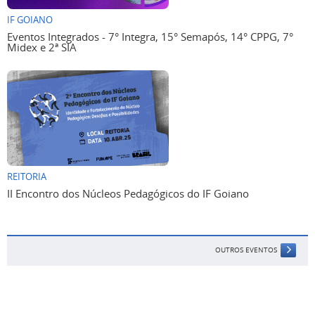
IF GOIANO
Eventos Integrados - 7° Integra, 15° Semapós, 14° CPPG, 7°
Midex e 2ª SIA
REITORIA
II Encontro dos Núcleos Pedagógicos do IF Goiano
OUTROS EVENTOS