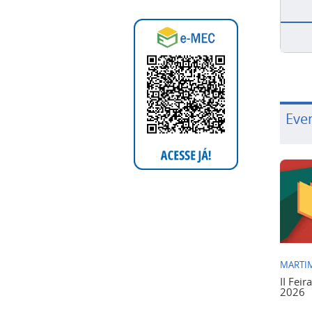
Eve
MARTIM
II Feir
2026