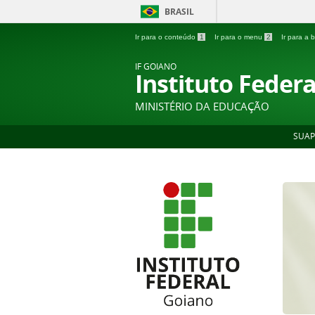
BRASIL
Ir para o conteúdo
1
Ir para o menu
2
Ir para a
IF GOIANO
Instituto Feder
MINISTÉRIO DA EDUCAÇÃO
SUAP