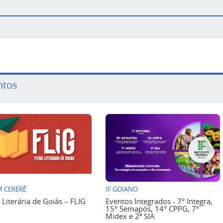
ntos
 CERERÊ
IF GOIANO
a Literária de Goiás – FLIG
Eventos Integrados - 7° Integra,
15° Semapós, 14° CPPG, 7°
Midex e 2ª SIA