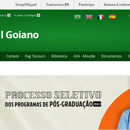
Simplifique!
Comunica BR
Participe
Acesso à infor
 busca
3
Ir para o rodapé
4
al Goiano
Contato
Pag Tesouro
Biblioteca
AVA - Moodle
Documentos
S