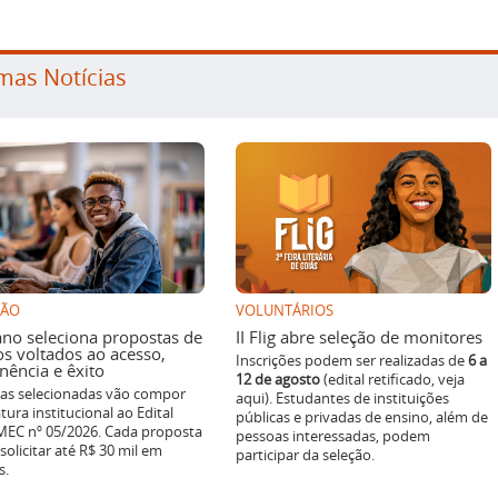
mas Notícias
SÃO
VOLUNTÁRIOS
ano seleciona propostas de
II Flig abre seleção de monitores
os voltados ao acesso,
Inscrições podem ser realizadas de
6 a
ência e êxito
12 de agosto
(edital retificado, veja
ivas selecionadas vão compor
aqui). Estudantes de instituições
tura institucional ao Edital
públicas e privadas de ensino, além de
EC nº 05/2026. Cada proposta
pessoas interessadas, podem
solicitar até R$ 30 mil em
participar da seleção.
s.