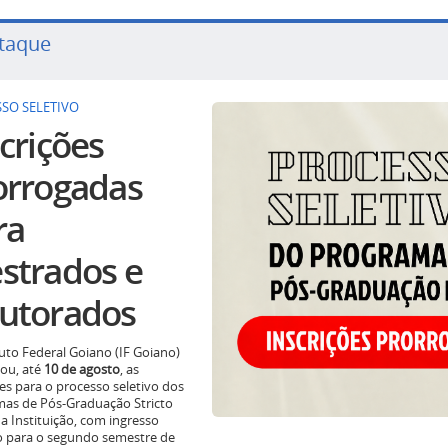
taque
SO SELETIVO
crições
orrogadas
ra
strados e
utorados
tuto Federal Goiano (IF Goiano)
ou, até
10 de agosto
, as
ões para o processo seletivo dos
as de Pós-Graduação Stricto
a Instituição, com ingresso
o para o segundo semestre de