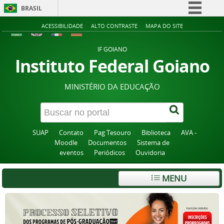
BRASIL
Simplifique!
ACESSIBILIDADE
ALTO CONTRASTE
MAPA DO SITE
Comunica BR
IF GOIANO
Participe
Instituto Federal Goiano
Acesso à informação
MINISTÉRIO DA EDUCAÇÃO
Legislação
Canais
SUAP
Contato
Pag Tesouro
Biblioteca
AVA -
Moodle
Documentos
Sistema de
eventos
Periódicos
Ouvidoria
MENU