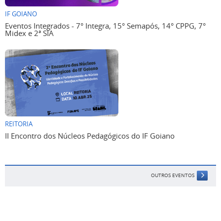
IF GOIANO
Eventos Integrados - 7° Integra, 15° Semapós, 14° CPPG, 7°
Midex e 2ª SIA
REITORIA
II Encontro dos Núcleos Pedagógicos do IF Goiano
OUTROS EVENTOS