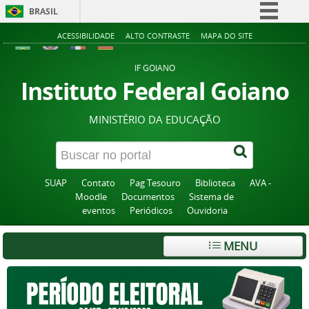
BRASIL
Simplifique!
ACESSIBILIDADE
ALTO CONTRASTE
MAPA DO SITE
Comunica BR
IF GOIANO
Participe
Instituto Federal Goiano
Acesso à informação
MINISTÉRIO DA EDUCAÇÃO
Legislação
Canais
SUAP
Contato
Pag Tesouro
Biblioteca
AVA -
Moodle
Documentos
Sistema de
eventos
Periódicos
Ouvidoria
MENU