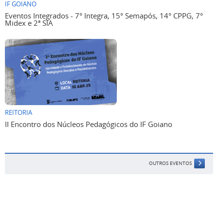
IF GOIANO
Eventos Integrados - 7° Integra, 15° Semapós, 14° CPPG, 7°
Midex e 2ª SIA
REITORIA
II Encontro dos Núcleos Pedagógicos do IF Goiano
OUTROS EVENTOS