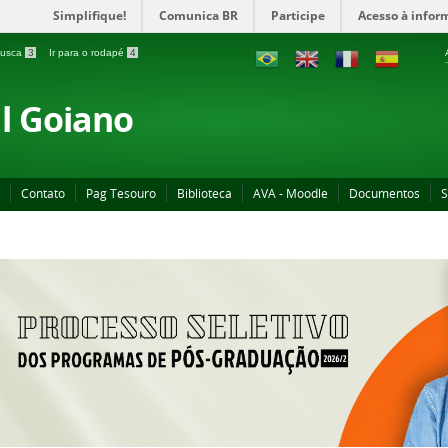
Simplifique!
Comunica BR
Participe
Acesso à infor
 busca
3
Ir para o rodapé
4
al Goiano
Contato
Pag Tesouro
Biblioteca
AVA - Moodle
Documentos
S