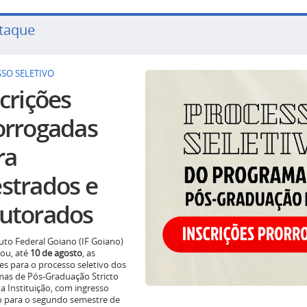
taque
SO SELETIVO
crições
orrogadas
ra
strados e
utorados
tuto Federal Goiano (IF Goiano)
ou, até
10 de agosto
, as
ões para o processo seletivo dos
as de Pós-Graduação Stricto
a Instituição, com ingresso
o para o segundo semestre de