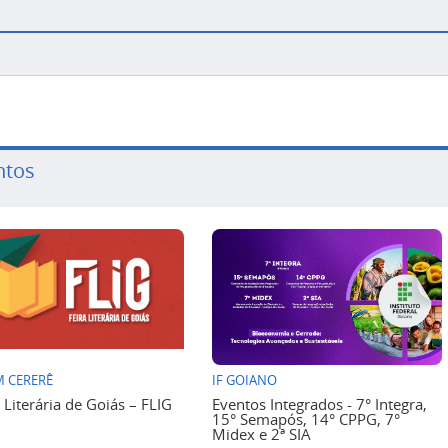
ntos
 CERERÊ
IF GOIANO
a Literária de Goiás – FLIG
Eventos Integrados - 7° Integra,
15° Semapós, 14° CPPG, 7°
Midex e 2ª SIA