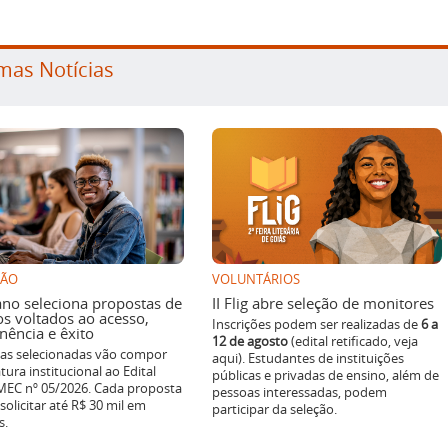
mas Notícias
SÃO
VOLUNTÁRIOS
ano seleciona propostas de
II Flig abre seleção de monitores
os voltados ao acesso,
Inscrições podem ser realizadas de
6 a
ência e êxito
12 de agosto
(edital retificado, veja
ivas selecionadas vão compor
aqui). Estudantes de instituições
tura institucional ao Edital
públicas e privadas de ensino, além de
EC nº 05/2026. Cada proposta
pessoas interessadas, podem
solicitar até R$ 30 mil em
participar da seleção.
s.