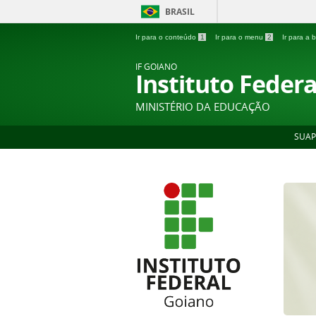
BRASIL
Ir para o conteúdo
1
Ir para o menu
2
Ir para a
IF GOIANO
Instituto Feder
MINISTÉRIO DA EDUCAÇÃO
SUAP