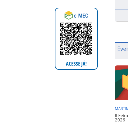
Eve
MARTIM
II Feir
2026