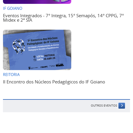
IF GOIANO
Eventos Integrados - 7° Integra, 15° Semapós, 14° CPPG, 7°
Midex e 2ª SIA
REITORIA
II Encontro dos Núcleos Pedagógicos do IF Goiano
OUTROS EVENTOS