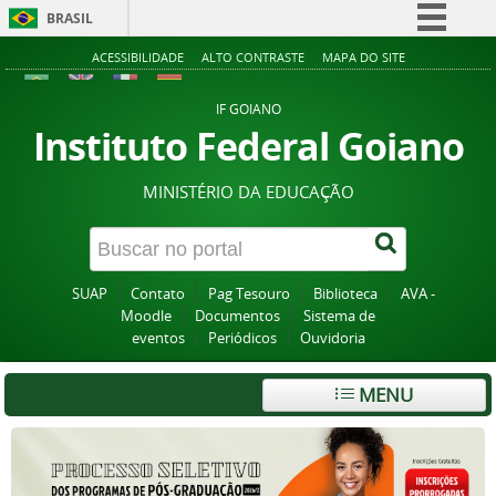
BRASIL
Simplifique!
ACESSIBILIDADE
ALTO CONTRASTE
MAPA DO SITE
Comunica BR
IF GOIANO
Participe
Instituto Federal Goiano
Acesso à informação
MINISTÉRIO DA EDUCAÇÃO
Legislação
Canais
SUAP
Contato
Pag Tesouro
Biblioteca
AVA -
Moodle
Documentos
Sistema de
eventos
Periódicos
Ouvidoria
MENU