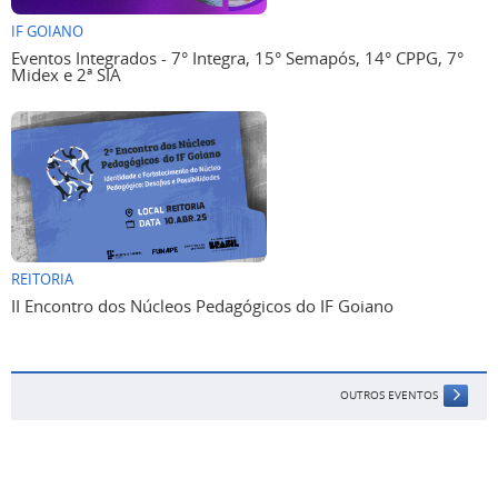
IF GOIANO
Eventos Integrados - 7° Integra, 15° Semapós, 14° CPPG, 7°
Midex e 2ª SIA
REITORIA
II Encontro dos Núcleos Pedagógicos do IF Goiano
OUTROS EVENTOS