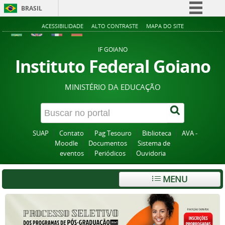
BRASIL
Simplifique!
ACESSIBILIDADE
ALTO CONTRASTE
MAPA DO SITE
Comunica BR
IF GOIANO
Participe
Instituto Federal Goiano
Acesso à informação
MINISTÉRIO DA EDUCAÇÃO
Legislação
Canais
SUAP
Contato
Pag Tesouro
Biblioteca
AVA -
Moodle
Documentos
Sistema de
eventos
Periódicos
Ouvidoria
MENU