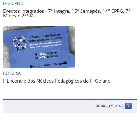
IF GOIANO
Eventos Integrados - 7° Integra, 15° Semapós, 14° CPPG, 7°
Midex e 2ª SIA
REITORIA
II Encontro dos Núcleos Pedagógicos do IF Goiano
OUTROS EVENTOS