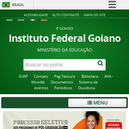
BRASIL
Simplifique!
ACESSIBILIDADE
ALTO CONTRASTE
MAPA DO SITE
Comunica BR
IF GOIANO
Participe
Instituto Federal Goiano
Acesso à informação
MINISTÉRIO DA EDUCAÇÃO
Legislação
Canais
SUAP
Contato
Pag Tesouro
Biblioteca
AVA -
Moodle
Documentos
Sistema de
eventos
Periódicos
Ouvidoria
MENU