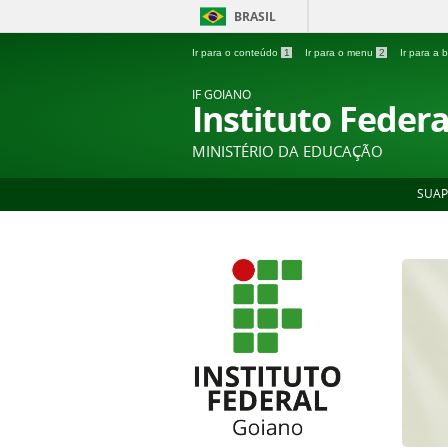
BRASIL
Ir para o conteúdo
1
Ir para o menu
2
Ir para a
IF GOIANO
Instituto Feder
MINISTÉRIO DA EDUCAÇÃO
SUAP