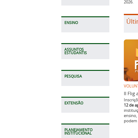
2026.
Últi
ENSINO
ASSUNTOS
ESTUDANTIS
PESQUISA
VOLUN
II Fli
Inscriç
EXTENSÃO
12 de a
institu
ensino,
podem p
PLANEJAMENTO
INSTITUCIONAL