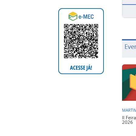
Eve
MARTIM
II Feir
2026