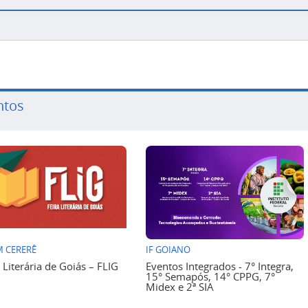
ntos
 CERERÊ
IF GOIANO
a Literária de Goiás – FLIG
Eventos Integrados - 7° Integra,
15° Semapós, 14° CPPG, 7°
Midex e 2ª SIA