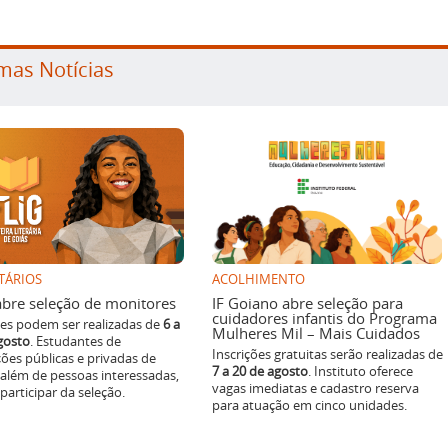
mas Notícias
TÁRIOS
ACOLHIMENTO
g abre seleção de monitores
IF Goiano abre seleção para
cuidadores infantis do Programa
ões podem ser realizadas de
6 a
Mulheres Mil – Mais Cuidados
gosto
. Estudantes de
Inscrições gratuitas serão realizadas de
ições públicas e privadas de
7 a 20 de agosto
. Instituto oferece
 além de pessoas interessadas,
vagas imediatas e cadastro reserva
articipar da seleção.
para atuação em cinco unidades.