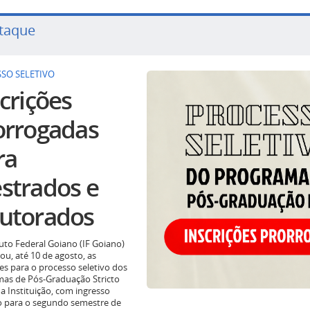
taque
SO SELETIVO
crições
orrogadas
ra
strados e
utorados
tuto Federal Goiano (IF Goiano)
ou, até 10 de agosto, as
ões para o processo seletivo dos
as de Pós-Graduação Stricto
a Instituição, com ingresso
o para o segundo semestre de