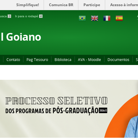
Simplifique!
Comunica BR
Participe
Acesso à infor
 busca
3
Ir para o rodapé
4
al Goiano
Contato
Pag Tesouro
Biblioteca
AVA - Moodle
Documentos
S