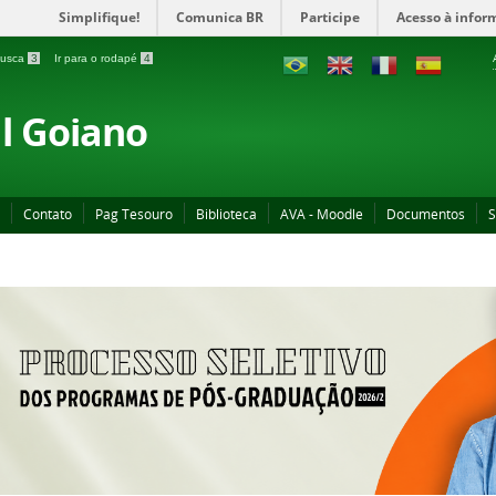
Simplifique!
Comunica BR
Participe
Acesso à infor
 busca
3
Ir para o rodapé
4
al Goiano
Contato
Pag Tesouro
Biblioteca
AVA - Moodle
Documentos
S