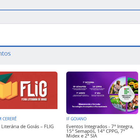
ntos
 CERERÊ
IF GOIANO
a Literária de Goiás – FLIG
Eventos Integrados - 7° Integra,
15° Semapós, 14° CPPG, 7°
Midex e 2ª SIA