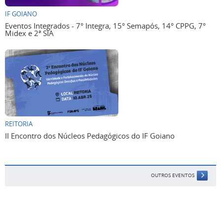
IF GOIANO
Eventos Integrados - 7° Integra, 15° Semapós, 14° CPPG, 7°
Midex e 2ª SIA
REITORIA
II Encontro dos Núcleos Pedagógicos do IF Goiano
OUTROS EVENTOS