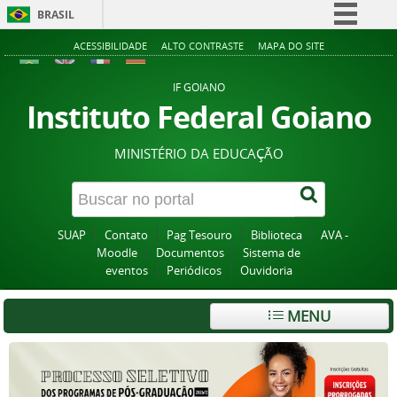
BRASIL
Simplifique!
ACESSIBILIDADE
ALTO CONTRASTE
MAPA DO SITE
Comunica BR
IF GOIANO
Participe
Instituto Federal Goiano
Acesso à informação
MINISTÉRIO DA EDUCAÇÃO
Legislação
Canais
SUAP
Contato
Pag Tesouro
Biblioteca
AVA -
Moodle
Documentos
Sistema de
eventos
Periódicos
Ouvidoria
MENU