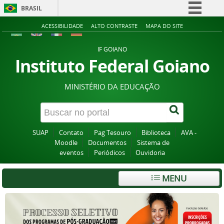
BRASIL
Simplifique!
ACESSIBILIDADE
ALTO CONTRASTE
MAPA DO SITE
Comunica BR
IF GOIANO
Participe
Instituto Federal Goiano
Acesso à informação
MINISTÉRIO DA EDUCAÇÃO
Legislação
Canais
SUAP
Contato
Pag Tesouro
Biblioteca
AVA -
Moodle
Documentos
Sistema de
eventos
Periódicos
Ouvidoria
MENU