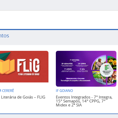
ntos
 CERERÊ
IF GOIANO
a Literária de Goiás – FLIG
Eventos Integrados - 7° Integra,
15° Semapós, 14° CPPG, 7°
Midex e 2ª SIA