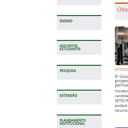
Últi
ENSINO
ASSUNTOS
ESTUDANTIS
EXTEN
PESQUISA
IF Goi
projet
perman
Iniciat
candida
EXTENSÃO
SETEC/M
poderá 
recurso
PLANEJAMENTO
INSTITUCIONAL