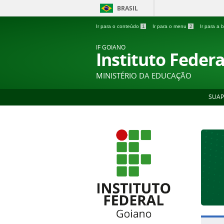
BRASIL
Ir para o conteúdo
1
Ir para o menu
2
Ir para a
IF GOIANO
Instituto Feder
MINISTÉRIO DA EDUCAÇÃO
SUAP