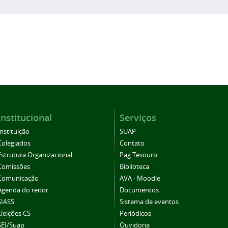
Institucional
Serviços
Instituição
SUAP
Colegiados
Contato
Estrutura Organizacional
Pag Tesouro
Comissões
Biblioteca
Comunicação
AVA - Moodle
Agenda do reitor
Documentos
SIASS
Sistema de eventos
Eleições CS
Periódicos
SEI/Suap
Ouvidoria