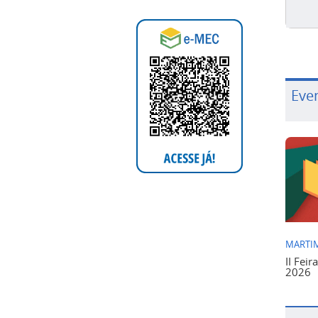
Eve
MARTIM
II Feir
2026