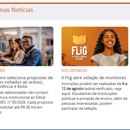
mas Notícias
SÃO
VOLUNTÁRIOS
ano seleciona propostas de
II Flig abre seleção de monitores
os voltados ao acesso,
Inscrições podem ser realizadas de
6 a
ência e êxito
12 de agosto
(edital retificado, veja
ivas selecionadas vão compor
aqui). Estudantes de instituições
tura institucional ao Edital
públicas e privadas de ensino, além de
EC nº 05/2026. Cada proposta
pessoas interessadas, podem
solicitar até R$ 30 mil em
participar da seleção.
s.