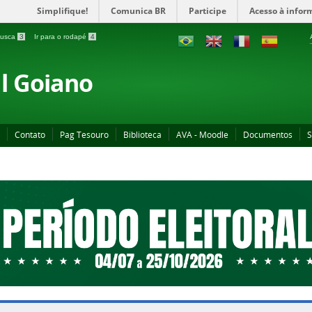
Simplifique!
Comunica BR
Participe
Acesso à infor
 busca
3
Ir para o rodapé
4
al Goiano
Contato
Pag Tesouro
Biblioteca
AVA - Moodle
Documentos
S