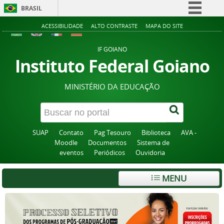
BRASIL
Simplifique!
ACESSIBILIDADE
ALTO CONTRASTE
MAPA DO SITE
Comunica BR
IF GOIANO
Participe
Instituto Federal Goiano
Acesso à informação
MINISTÉRIO DA EDUCAÇÃO
Legislação
Canais
SUAP
Contato
Pag Tesouro
Biblioteca
AVA -
Moodle
Documentos
Sistema de
eventos
Periódicos
Ouvidoria
MENU