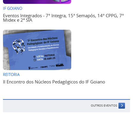
IF GOIANO
Eventos Integrados - 7° Integra, 15° Semapós, 14° CPPG, 7°
Midex e 2ª SIA
REITORIA
II Encontro dos Núcleos Pedagógicos do IF Goiano
OUTROS EVENTOS