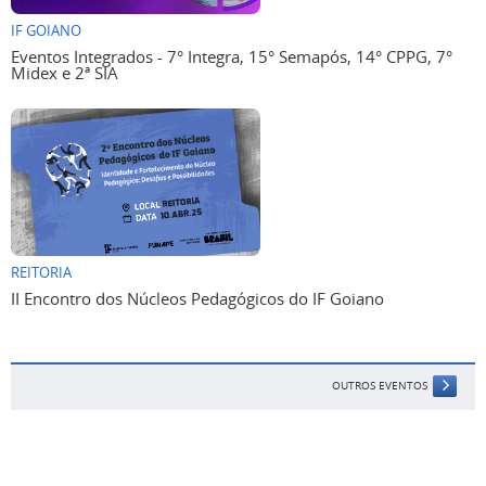
IF GOIANO
Eventos Integrados - 7° Integra, 15° Semapós, 14° CPPG, 7°
Midex e 2ª SIA
REITORIA
II Encontro dos Núcleos Pedagógicos do IF Goiano
OUTROS EVENTOS