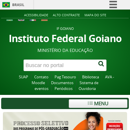
BRASIL
Simplifique!
ACESSIBILIDADE
ALTO CONTRASTE
MAPA DO SITE
Comunica BR
IF GOIANO
Participe
Instituto Federal Goiano
Acesso à informação
MINISTÉRIO DA EDUCAÇÃO
Legislação
Canais
SUAP
Contato
Pag Tesouro
Biblioteca
AVA -
Moodle
Documentos
Sistema de
eventos
Periódicos
Ouvidoria
MENU