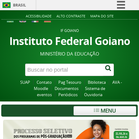
BRASIL
Simplifique!
ACESSIBILIDADE
ALTO CONTRASTE
MAPA DO SITE
Comunica BR
IF GOIANO
Participe
Instituto Federal Goiano
Acesso à informação
MINISTÉRIO DA EDUCAÇÃO
Legislação
Canais
SUAP
Contato
Pag Tesouro
Biblioteca
AVA -
Moodle
Documentos
Sistema de
eventos
Periódicos
Ouvidoria
MENU