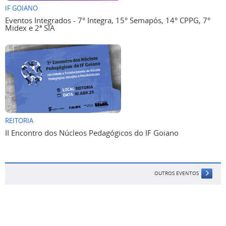
IF GOIANO
Eventos Integrados - 7° Integra, 15° Semapós, 14° CPPG, 7°
Midex e 2ª SIA
REITORIA
II Encontro dos Núcleos Pedagógicos do IF Goiano
OUTROS EVENTOS