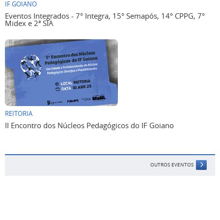
IF GOIANO
Eventos Integrados - 7° Integra, 15° Semapós, 14° CPPG, 7°
Midex e 2ª SIA
REITORIA
II Encontro dos Núcleos Pedagógicos do IF Goiano
OUTROS EVENTOS