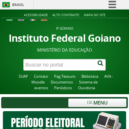
BRASIL
Simplifique!
ACESSIBILIDADE
ALTO CONTRASTE
MAPA DO SITE
Comunica BR
IF GOIANO
Participe
Instituto Federal Goiano
Acesso à informação
MINISTÉRIO DA EDUCAÇÃO
Legislação
Canais
SUAP
Contato
Pag Tesouro
Biblioteca
AVA -
Moodle
Documentos
Sistema de
eventos
Periódicos
Ouvidoria
MENU