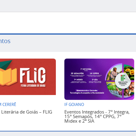
ntos
 CERERÊ
IF GOIANO
a Literária de Goiás – FLIG
Eventos Integrados - 7° Integra,
15° Semapós, 14° CPPG, 7°
Midex e 2ª SIA