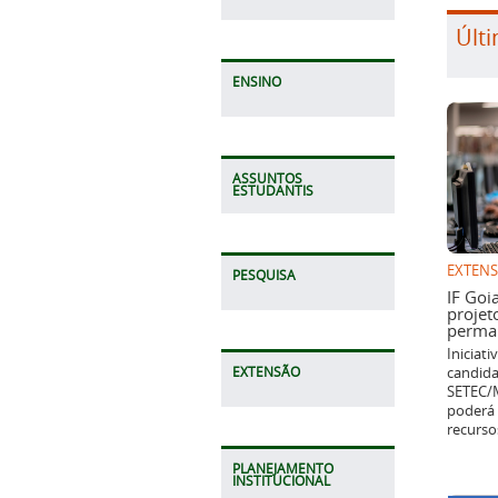
Últi
ENSINO
ASSUNTOS
ESTUDANTIS
EXTEN
PESQUISA
IF Goi
projet
perman
Iniciat
candida
EXTENSÃO
SETEC/M
poderá 
recurso
PLANEJAMENTO
INSTITUCIONAL