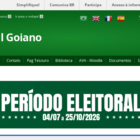
Simplifique!
Comunica BR
Participe
Acesso à infor
 busca
3
Ir para o rodapé
4
al Goiano
Contato
Pag Tesouro
Biblioteca
AVA - Moodle
Documentos
S