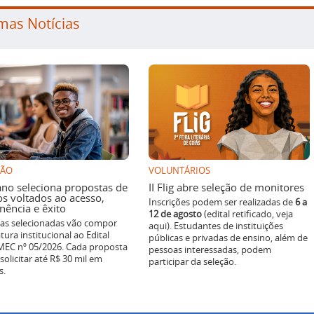
mas Notícias
SÃO
VOLUNTÁRIOS
ano seleciona propostas de
II Flig abre seleção de monitores
os voltados ao acesso,
Inscrições podem ser realizadas de
6 a
ência e êxito
12 de agosto
(edital retificado, veja
ivas selecionadas vão compor
aqui). Estudantes de instituições
tura institucional ao Edital
públicas e privadas de ensino, além de
EC nº 05/2026. Cada proposta
pessoas interessadas, podem
solicitar até R$ 30 mil em
participar da seleção.
s.