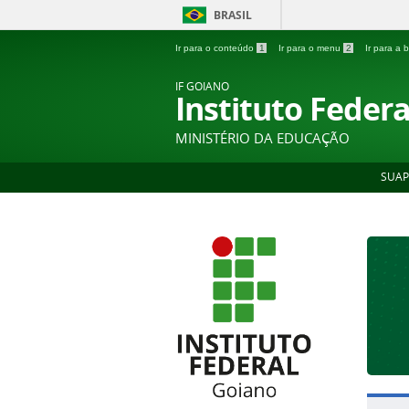
BRASIL
Ir para o conteúdo
1
Ir para o menu
2
Ir para a
IF GOIANO
Instituto Feder
MINISTÉRIO DA EDUCAÇÃO
SUAP