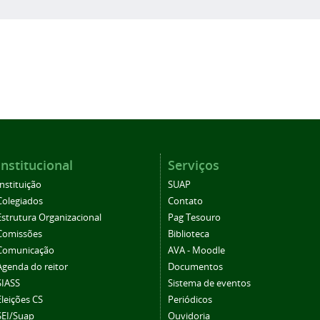
Institucional
Serviços
Instituição
SUAP
Colegiados
Contato
Estrutura Organizacional
Pag Tesouro
Comissões
Biblioteca
Comunicação
AVA - Moodle
Agenda do reitor
Documentos
SIASS
Sistema de eventos
Eleições CS
Periódicos
SEI/Suap
Ouvidoria