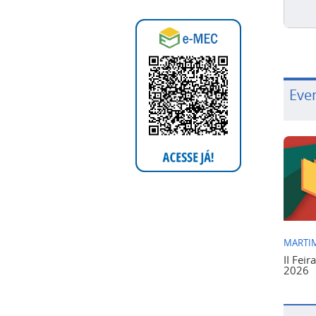
Eve
MARTIM
II Feir
2026