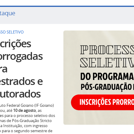
taque
SO SELETIVO
crições
orrogadas
ra
strados e
utorados
tuto Federal Goiano (IF Goiano)
ou, até
10 de agosto
, as
ões para o processo seletivo dos
as de Pós-Graduação Stricto
a Instituição, com ingresso
o para o segundo semestre de