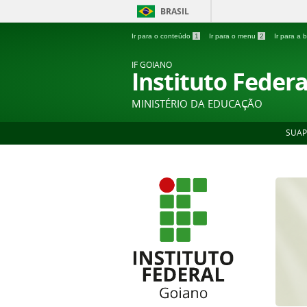
BRASIL
Ir para o conteúdo
1
Ir para o menu
2
Ir para a
IF GOIANO
Instituto Feder
MINISTÉRIO DA EDUCAÇÃO
SUAP