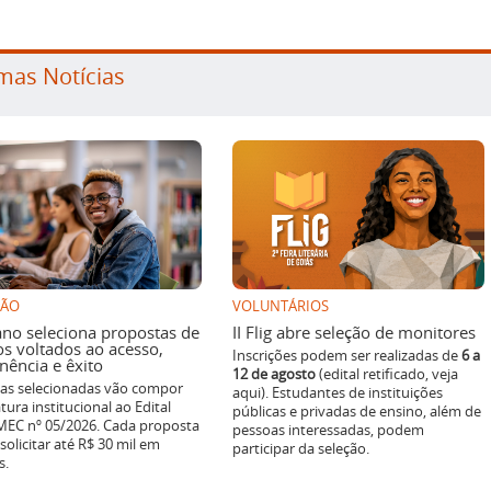
mas Notícias
SÃO
VOLUNTÁRIOS
ano seleciona propostas de
II Flig abre seleção de monitores
os voltados ao acesso,
Inscrições podem ser realizadas de
6 a
ência e êxito
12 de agosto
(edital retificado, veja
ivas selecionadas vão compor
aqui). Estudantes de instituições
tura institucional ao Edital
públicas e privadas de ensino, além de
EC nº 05/2026. Cada proposta
pessoas interessadas, podem
solicitar até R$ 30 mil em
participar da seleção.
s.