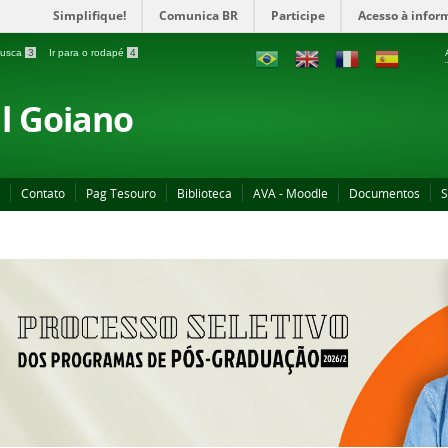
Simplifique!
Comunica BR
Participe
Acesso à infor
 busca
3
Ir para o rodapé
4
al Goiano
Contato
Pag Tesouro
Biblioteca
AVA - Moodle
Documentos
S