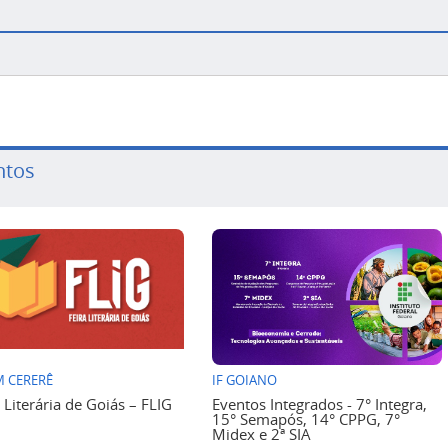
ntos
 CERERÊ
IF GOIANO
a Literária de Goiás – FLIG
Eventos Integrados - 7° Integra,
15° Semapós, 14° CPPG, 7°
Midex e 2ª SIA