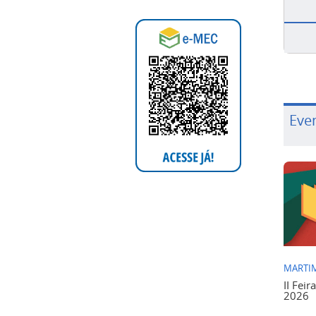
Eve
MARTIM
II Feir
2026