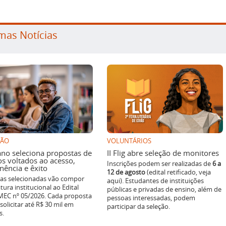
mas Notícias
SÃO
VOLUNTÁRIOS
ano seleciona propostas de
II Flig abre seleção de monitores
os voltados ao acesso,
Inscrições podem ser realizadas de
6 a
ência e êxito
12 de agosto
(edital retificado, veja
ivas selecionadas vão compor
aqui). Estudantes de instituições
tura institucional ao Edital
públicas e privadas de ensino, além de
EC nº 05/2026. Cada proposta
pessoas interessadas, podem
solicitar até R$ 30 mil em
participar da seleção.
s.