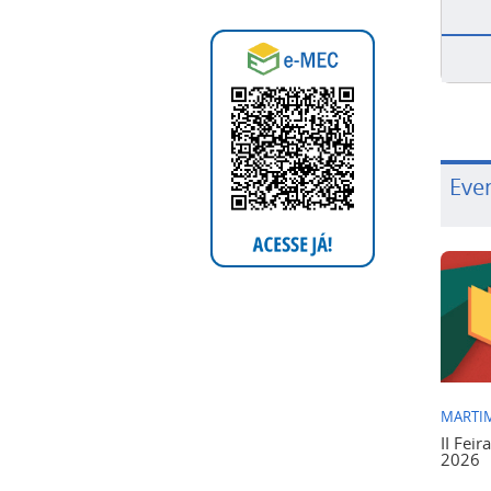
Eve
MARTIM
II Feir
2026