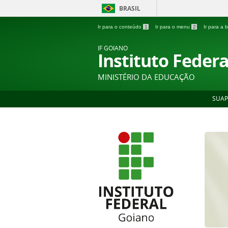
BRASIL
Ir para o conteúdo
1
Ir para o menu
2
Ir para a
IF GOIANO
Instituto Feder
MINISTÉRIO DA EDUCAÇÃO
SUAP