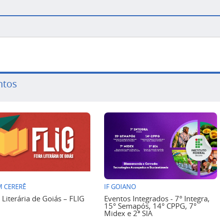
ntos
 CERERÊ
IF GOIANO
a Literária de Goiás – FLIG
Eventos Integrados - 7° Integra,
15° Semapós, 14° CPPG, 7°
Midex e 2ª SIA