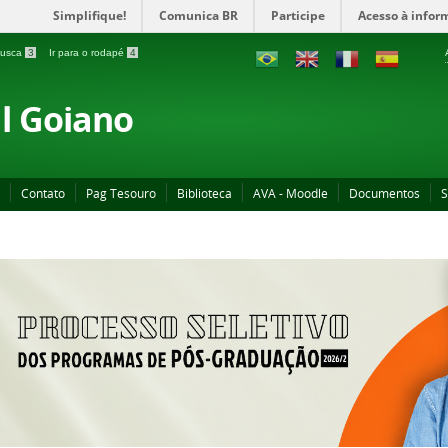
Simplifique!
Comunica BR
Participe
Acesso à infor
 busca
3
Ir para o rodapé
4
al Goiano
Contato
Pag Tesouro
Biblioteca
AVA - Moodle
Documentos
S