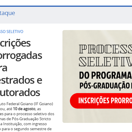
taque
SO SELETIVO
crições
orrogadas
ra
strados e
utorados
tuto Federal Goiano (IF Goiano)
ou, até
10 de agosto
, as
ões para o processo seletivo dos
as de Pós-Graduação Stricto
a Instituição, com ingresso
o para o segundo semestre de