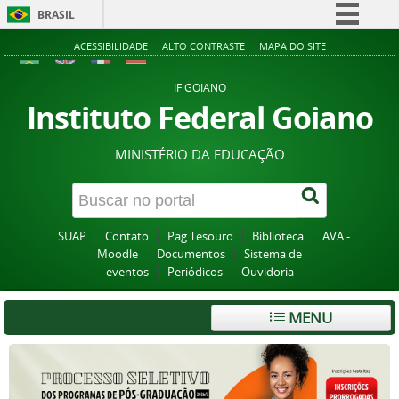
BRASIL
Simplifique!
ACESSIBILIDADE
ALTO CONTRASTE
MAPA DO SITE
Comunica BR
IF GOIANO
Participe
Instituto Federal Goiano
Acesso à informação
MINISTÉRIO DA EDUCAÇÃO
Legislação
Canais
SUAP
Contato
Pag Tesouro
Biblioteca
AVA -
Moodle
Documentos
Sistema de
eventos
Periódicos
Ouvidoria
MENU