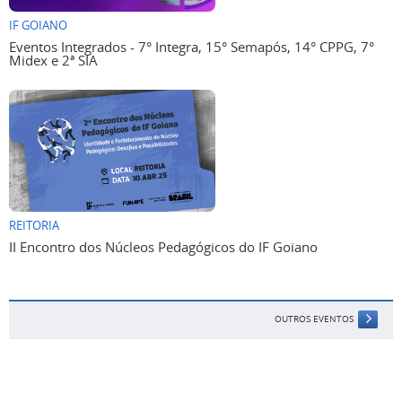
IF GOIANO
Eventos Integrados - 7° Integra, 15° Semapós, 14° CPPG, 7°
Midex e 2ª SIA
REITORIA
II Encontro dos Núcleos Pedagógicos do IF Goiano
OUTROS EVENTOS