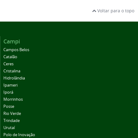
Voltar para o topo
Campi
Campos Belos
Catalão
Ceres
Cristalina
Hidrolândia
Ipameri
Iporá
Morrinhos
Posse
Rio Verde
Trindade
Urutaí
Polo de Inovação
Centro de Referência