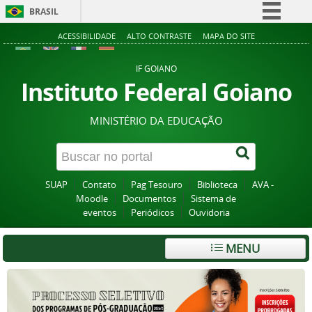
BRASIL
Simplifique!
ACESSIBILIDADE
ALTO CONTRASTE
MAPA DO SITE
Comunica BR
IF GOIANO
Participe
Instituto Federal Goiano
Acesso à informação
MINISTÉRIO DA EDUCAÇÃO
Legislação
Canais
SUAP
Contato
Pag Tesouro
Biblioteca
AVA -
Moodle
Documentos
Sistema de
eventos
Periódicos
Ouvidoria
MENU