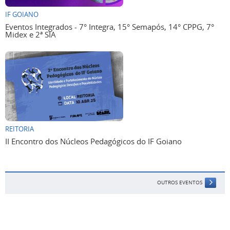
IF GOIANO
Eventos Integrados - 7° Integra, 15° Semapós, 14° CPPG, 7°
Midex e 2ª SIA
REITORIA
II Encontro dos Núcleos Pedagógicos do IF Goiano
OUTROS EVENTOS