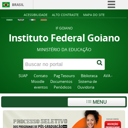
BRASIL
Simplifique!
ACESSIBILIDADE
ALTO CONTRASTE
MAPA DO SITE
Comunica BR
IF GOIANO
Participe
Instituto Federal Goiano
Acesso à informação
MINISTÉRIO DA EDUCAÇÃO
Legislação
Canais
SUAP
Contato
Pag Tesouro
Biblioteca
AVA -
Moodle
Documentos
Sistema de
eventos
Periódicos
Ouvidoria
MENU