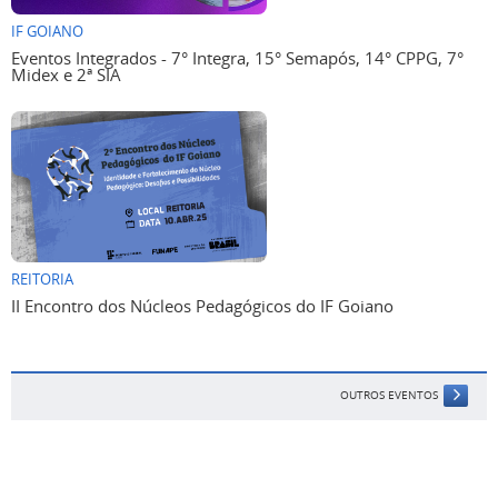
IF GOIANO
Eventos Integrados - 7° Integra, 15° Semapós, 14° CPPG, 7°
Midex e 2ª SIA
REITORIA
II Encontro dos Núcleos Pedagógicos do IF Goiano
OUTROS EVENTOS