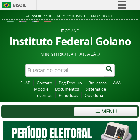
BRASIL
Simplifique!
ACESSIBILIDADE
ALTO CONTRASTE
MAPA DO SITE
Comunica BR
IF GOIANO
Participe
Instituto Federal Goiano
Acesso à informação
MINISTÉRIO DA EDUCAÇÃO
Legislação
Canais
SUAP
Contato
Pag Tesouro
Biblioteca
AVA -
Moodle
Documentos
Sistema de
eventos
Periódicos
Ouvidoria
MENU