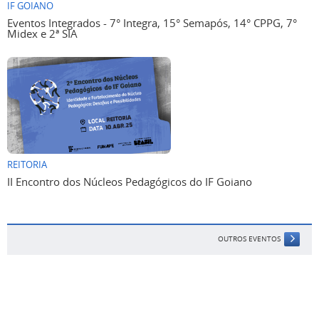
IF GOIANO
Eventos Integrados - 7° Integra, 15° Semapós, 14° CPPG, 7°
Midex e 2ª SIA
REITORIA
II Encontro dos Núcleos Pedagógicos do IF Goiano
OUTROS EVENTOS