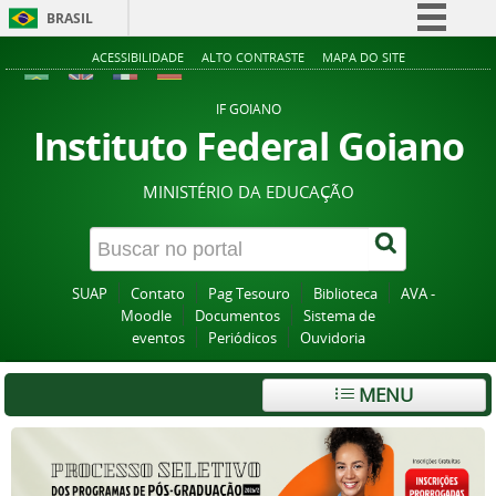
BRASIL
Simplifique!
ACESSIBILIDADE
ALTO CONTRASTE
MAPA DO SITE
Comunica BR
IF GOIANO
Participe
Instituto Federal Goiano
Acesso à informação
MINISTÉRIO DA EDUCAÇÃO
Legislação
Canais
SUAP
Contato
Pag Tesouro
Biblioteca
AVA -
Moodle
Documentos
Sistema de
eventos
Periódicos
Ouvidoria
MENU