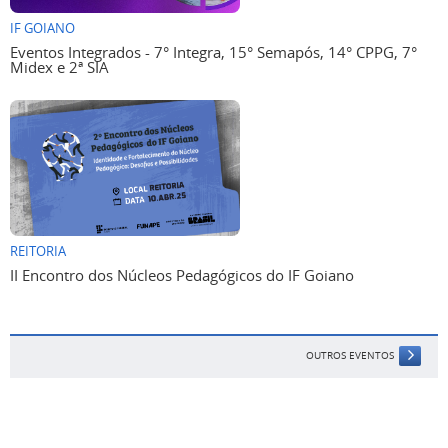
IF GOIANO
Eventos Integrados - 7° Integra, 15° Semapós, 14° CPPG, 7°
Midex e 2ª SIA
REITORIA
II Encontro dos Núcleos Pedagógicos do IF Goiano
OUTROS EVENTOS