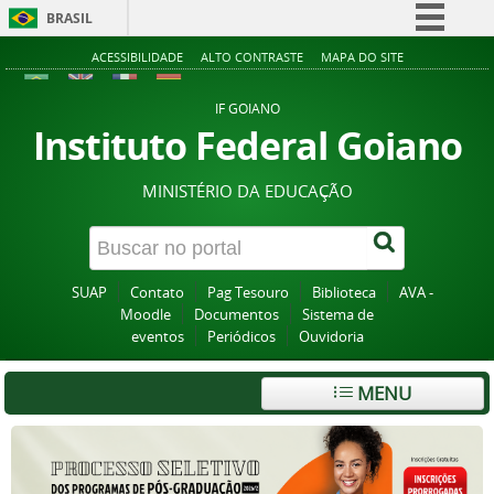
BRASIL
Simplifique!
ACESSIBILIDADE
ALTO CONTRASTE
MAPA DO SITE
Comunica BR
IF GOIANO
Participe
Instituto Federal Goiano
Acesso à informação
MINISTÉRIO DA EDUCAÇÃO
Legislação
Canais
SUAP
Contato
Pag Tesouro
Biblioteca
AVA -
Moodle
Documentos
Sistema de
eventos
Periódicos
Ouvidoria
MENU