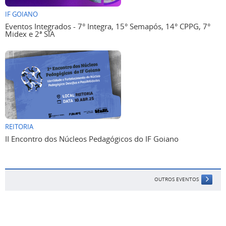
IF GOIANO
Eventos Integrados - 7° Integra, 15° Semapós, 14° CPPG, 7°
Midex e 2ª SIA
REITORIA
II Encontro dos Núcleos Pedagógicos do IF Goiano
OUTROS EVENTOS