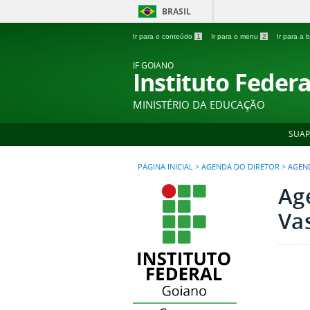
BRASIL
Ir para o conteúdo
1
Ir para o menu
2
Ir para a
IF GOIANO
Instituto Feder
MINISTÉRIO DA EDUCAÇÃO
SUAP
PÁGINA INICIAL
>
AGENDA DO DIRETOR
>
AGEN
Ag
Va