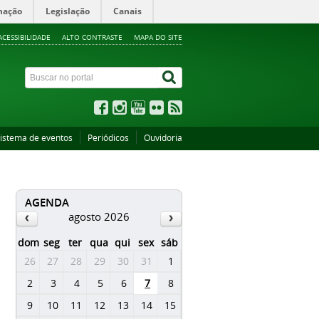
mação
Legislação
Canais
ACESSIBILIDADE
ALTO CONTRASTE
MAPA DO SITE
istema de eventos
Periódicos
Ouvidoria
AGENDA
agosto 2026
dom
seg
ter
qua
qui
sex
sáb
26
27
28
29
30
31
1
2
3
4
5
6
7
8
9
10
11
12
13
14
15