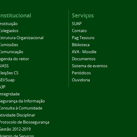
Institucional
Serviços
Instituição
SUAP
Colegiados
Contato
Estrutura Organizacional
Pag Tesouro
Comissões
Biblioteca
Comunicação
AVA - Moodle
Agenda do reitor
Documentos
SIASS
Sistema de eventos
Eleições CS
Periódicos
SEI/Suap
Ouvidoria
A3P
Integridade
Segurança da Informação
Consulta à Comunidade
Atividade Disciplinar
Protocolo de Biossegurança
Gestão 2012-2019
Boletim de Serviços