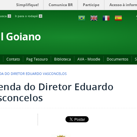
Simplifique!
Comunica BR
Participe
Acesso à infor
 busca
3
Ir para o rodapé
4
al Goiano
Contato
Pag Tesouro
Biblioteca
AVA - Moodle
Documentos
S
DA DO DIRETOR EDUARDO VASCONCELOS
enda do Diretor Eduardo
sconcelos