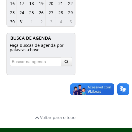
16
17
18
19
20
21
22
23
24
25
26
27
28
29
30
31
1
2
3
4
5
BUSCA DE AGENDA
Faça buscas de agenda por
palavras-chave
Voltar para o topo