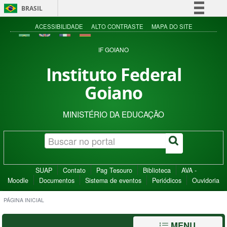
BRASIL
Simplifique!
ACESSIBILIDADE
ALTO CONTRASTE
MAPA DO SITE
Comunica BR
IF GOIANO
Participe
Instituto Federal
Acesso à informação
Goiano
Legislação
Canais
MINISTÉRIO DA EDUCAÇÃO
SUAP
Contato
Pag Tesouro
Biblioteca
AVA -
Moodle
Documentos
Sistema de eventos
Periódicos
Ouvidoria
PÁGINA INICIAL
MENU