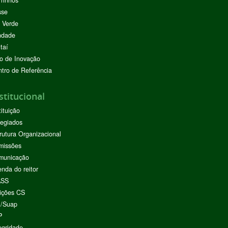
rinhos
sse
 Verde
ndade
taí
o de Inovação
tro de Referência
stitucional
tituição
egiados
rutura Organizacional
missões
municação
nda do reitor
ASS
ições CS
I/Suap
P
egridade