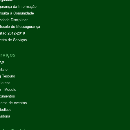
urança da Informação
nsulta à Comunidade
vidade Disciplinar
tocolo de Biossegurança
stão 2012-2019
etim de Serviços
rviços
AP
ntato
g Tesouro
lioteca
 - Moodle
cumentos
tema de eventos
iódicos
idoria