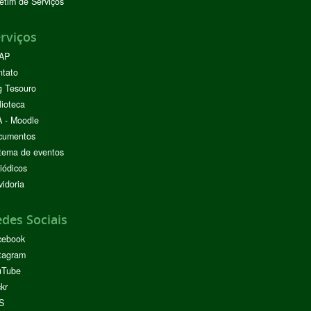
etim de Serviços
rviços
AP
ntato
g Tesouro
lioteca
 - Moodle
cumentos
tema de eventos
iódicos
idoria
des Sociais
cebook
tagram
uTube
ckr
S