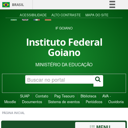
BRASIL
Simplifique!
ACESSIBILIDADE
ALTO CONTRASTE
MAPA DO SITE
Comunica BR
IF GOIANO
Participe
Instituto Federal
Acesso à informação
Goiano
Legislação
Canais
MINISTÉRIO DA EDUCAÇÃO
SUAP
Contato
Pag Tesouro
Biblioteca
AVA -
Moodle
Documentos
Sistema de eventos
Periódicos
Ouvidoria
PÁGINA INICIAL
MENU