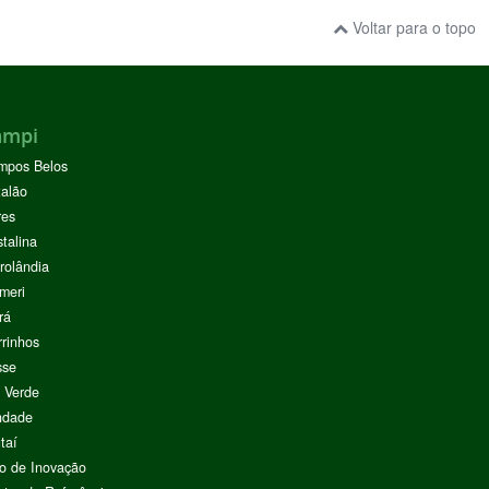
Voltar para o topo
ampi
mpos Belos
alão
res
stalina
rolândia
meri
rá
rinhos
sse
 Verde
ndade
taí
o de Inovação