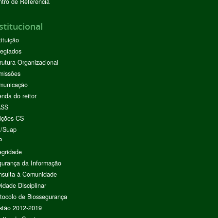
tro de Referência
stitucional
tituição
egiados
rutura Organizacional
missões
municação
nda do reitor
ASS
ições CS
I/Suap
P
egridade
urança da Informação
nsulta à Comunidade
vidade Disciplinar
tocolo de Biossegurança
stão 2012-2019