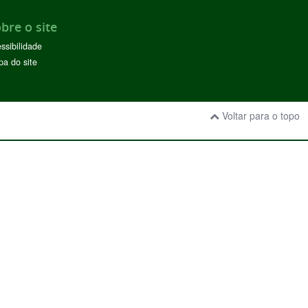
bre o site
ssibilidade
a do site
Voltar para o topo