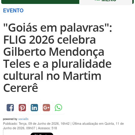
EVENTO
"Goiás em palavras":
FLIG 2026 celebra
Gilberto Mendonça
Teles e a pluralidade
cultural no Martim
Cererê
powered by
social2s
Publicado: Terça, 09 de Junho de 2026, 16h42
|
Última atualização em Quinta, 11 de
Junho de 2026, 09h07
|
Acessos: 518