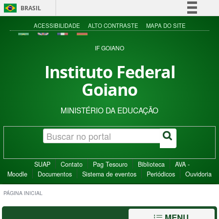
BRASIL
Simplifique!
ACESSIBILIDADE
ALTO CONTRASTE
MAPA DO SITE
Comunica BR
IF GOIANO
Participe
Instituto Federal
Acesso à informação
Goiano
Legislação
Canais
MINISTÉRIO DA EDUCAÇÃO
SUAP
Contato
Pag Tesouro
Biblioteca
AVA -
Moodle
Documentos
Sistema de eventos
Periódicos
Ouvidoria
PÁGINA INICIAL
MENU