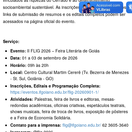
socioambiental sustentável. As inscrições gerais para ouvintes, os
links de submissão de resumos e os editais completos podem ser
acessados na página oficial do evento.
Serviço:
Evento:
II FLIG 2026 – Feira Literária de Goiás
Data:
01 a 03 de setembro de 2026
Horário:
09h às 20h
Local:
Centro Cultural Martim Cererê (Tv. Bezerra de Menezes
- St. Sul, Goiânia - GO)
Inscrições, Editais e Programação Completa:
https://eventos.ifgoiano.edu.br/flig-20260901-1/
Atividades:
Palestras, feira de livros e editoras, mesas-
redondas acadêmicas, oficinas criativas, espetáculos teatrais,
shows musicais, feira de troca de livros, exposição de pôsteres
e a Feira de Economia Solidária.
Contato para a imprensa:
flig@ifgoiano.edu.br/
62 3605-3640