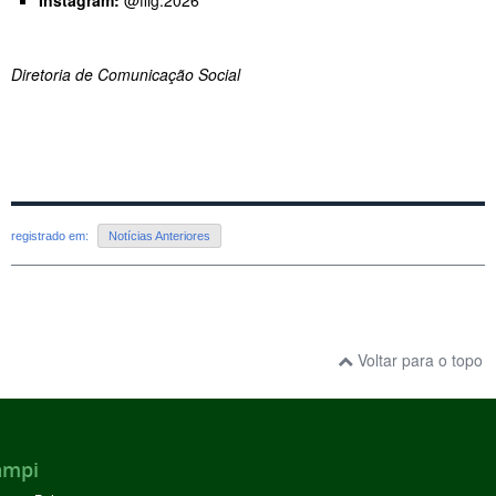
Instagram:
@flig.2026
Diretoria de Comunicação Social
registrado em:
Notícias Anteriores
Voltar para o topo
ampi