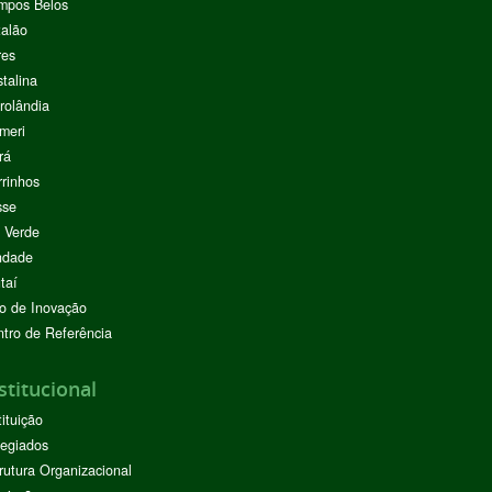
mpos Belos
alão
res
stalina
rolândia
meri
rá
rinhos
sse
 Verde
ndade
taí
o de Inovação
tro de Referência
stitucional
tituição
egiados
rutura Organizacional