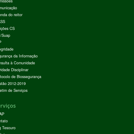
missões
municação
nda do reitor
ASS
ições CS
I/Suap
P
egridade
urança da Informação
nsulta à Comunidade
vidade Disciplinar
tocolo de Biossegurança
stão 2012-2019
etim de Serviços
rviços
AP
ntato
g Tesouro