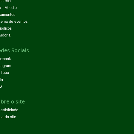
lioteca
 - Moodle
cumentos
tema de eventos
iódicos
idoria
des Sociais
cebook
tagram
uTube
ckr
S
bre o site
ssibilidade
a do site