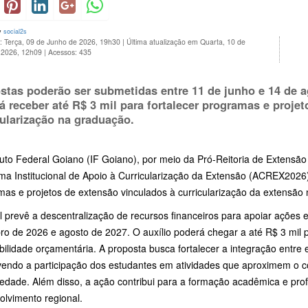
y
social2s
: Terça, 09 de Junho de 2026, 19h30
|
Última atualização em Quarta, 10 de
 2026, 12h09
|
Acessos: 435
stas poderão ser submetidas entre 11 de junho e 14 de 
á receber até R$ 3 mil para fortalecer programas e proje
cularização na graduação.
tuto Federal Goiano (IF Goiano), por meio da Pró-Reitoria de Extensão 
a Institucional de Apoio à Curricularização da Extensão (ACREX2026).
as e projetos de extensão vinculados à curricularização da extensão 
l prevê a descentralização de recursos financeiros para apoiar ações 
ro de 2026 e agosto de 2027. O auxílio poderá chegar a até R$ 3 mil
bilidade orçamentária. A proposta busca fortalecer a integração entre
endo a participação dos estudantes em atividades que aproximem o
edade. Além disso, a ação contribui para a formação acadêmica e prof
olvimento regional.