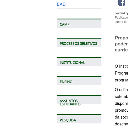
EAD
powered b
Publicado
Junho de
CAMPI
Propo
poder
PROCESSOS SELETIVOS
curri
INSTITUCIONAL
O Insti
Program
program
ENSINO
O edita
setemb
ASSUNTOS
disponi
ESTUDANTIS
promov
da soci
PESQUISA
desenv