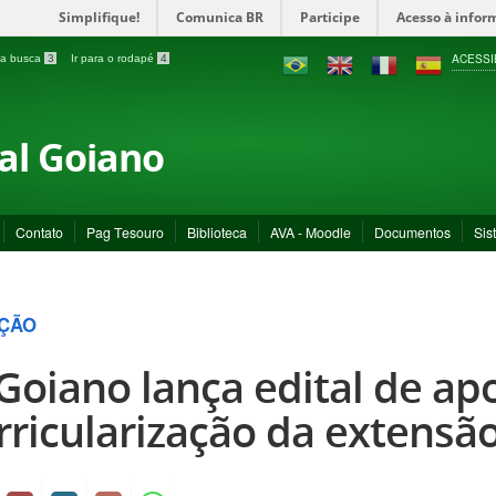
Simplifique!
Comunica BR
Participe
Acesso à infor
ACESSI
a a busca
3
Ir para o rodapé
4
ral Goiano
Contato
Pag Tesouro
Biblioteca
AVA - Moodle
Documentos
Sis
ÇÃO
 Goiano lança edital de ap
rricularização da extensã