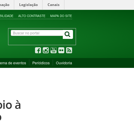
mação
Legislação
Canais
BILIDADE
ALTO CONTRASTE
MAPA DO SITE
tema de eventos
Periódicos
Ouvidoria
oio à
o