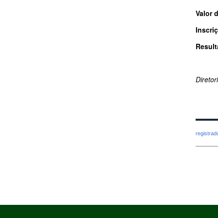
Valor d
Inscri
Result
Direto
registra