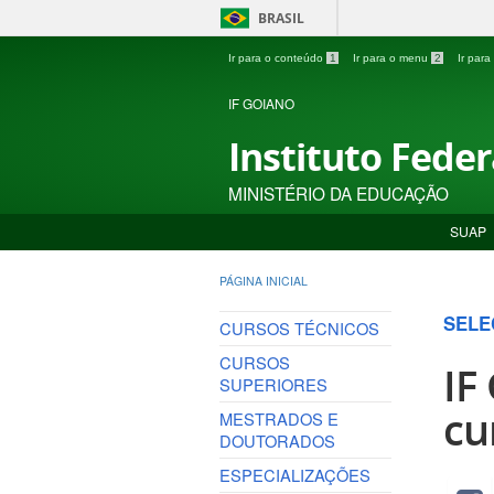
BRASIL
Ir para o conteúdo
1
Ir para o menu
2
Ir par
IF GOIANO
Instituto Fede
MINISTÉRIO DA EDUCAÇÃO
SUAP
PÁGINA INICIAL
SELE
CURSOS TÉCNICOS
CURSOS
IF
SUPERIORES
cu
MESTRADOS E
DOUTORADOS
ESPECIALIZAÇÕES