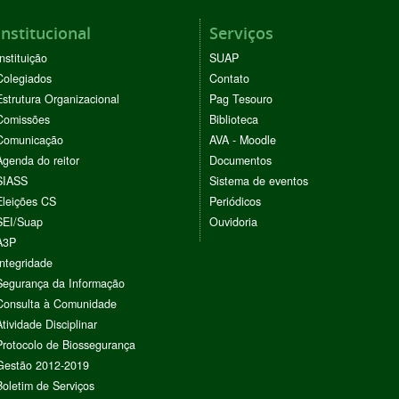
Institucional
Serviços
Instituição
SUAP
Colegiados
Contato
Estrutura Organizacional
Pag Tesouro
Comissões
Biblioteca
Comunicação
AVA - Moodle
Agenda do reitor
Documentos
SIASS
Sistema de eventos
Eleições CS
Periódicos
SEI/Suap
Ouvidoria
A3P
Integridade
Segurança da Informação
Consulta à Comunidade
Atividade Disciplinar
Protocolo de Biossegurança
Gestão 2012-2019
Boletim de Serviços