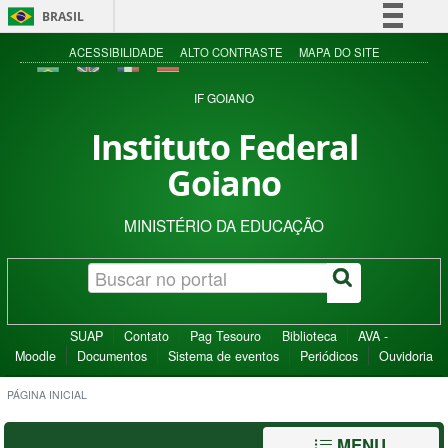
BRASIL
Simplifique!
ACESSIBILIDADE
ALTO CONTRASTE
MAPA DO SITE
Comunica BR
IF GOIANO
Participe
Instituto Federal
Acesso à informação
Goiano
Legislação
Canais
MINISTÉRIO DA EDUCAÇÃO
SUAP
Contato
Pag Tesouro
Biblioteca
AVA -
Moodle
Documentos
Sistema de eventos
Periódicos
Ouvidoria
PÁGINA INICIAL
MENU