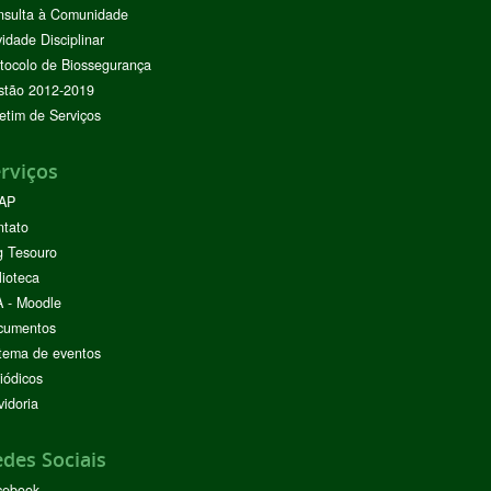
nsulta à Comunidade
vidade Disciplinar
tocolo de Biossegurança
stão 2012-2019
etim de Serviços
rviços
AP
ntato
g Tesouro
lioteca
 - Moodle
cumentos
tema de eventos
iódicos
idoria
des Sociais
cebook