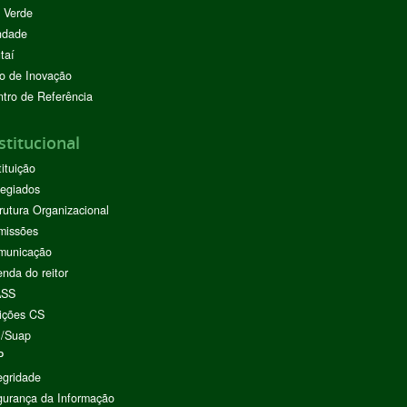
 Verde
ndade
taí
o de Inovação
tro de Referência
stitucional
tituição
egiados
rutura Organizacional
missões
municação
nda do reitor
ASS
ições CS
I/Suap
P
egridade
urança da Informação