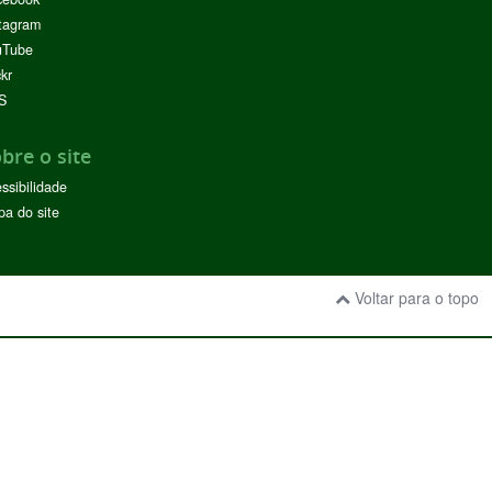
tagram
uTube
ckr
S
bre o site
ssibilidade
a do site
Voltar para o topo