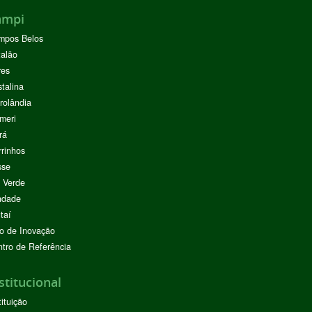
ampi
mpos Belos
alão
res
stalina
rolândia
meri
rá
rinhos
sse
 Verde
ndade
taí
o de Inovação
tro de Referência
stitucional
tituição