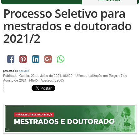
Processo Seletivo para
mestrados e doutorado
2021/2
powered by
social2s
Publicado: Quinta, 22 de Julho de 2021, 08h20
|
Última atualização em Terça, 17 de
Agosto de 2021, 14h45
|
Acessos: 82005