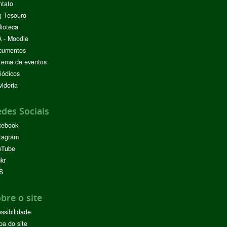
ntato
g Tesouro
lioteca
 - Moodle
cumentos
tema de eventos
iódicos
idoria
des Sociais
cebook
tagram
uTube
ckr
S
bre o site
ssibilidade
a do site