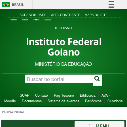
BRASIL
Simplifique!
ACESSIBILIDADE
ALTO CONTRASTE
MAPA DO SITE
Comunica BR
IF GOIANO
Participe
Instituto Federal
Acesso à informação
Goiano
Legislação
Canais
MINISTÉRIO DA EDUCAÇÃO
SUAP
Contato
Pag Tesouro
Biblioteca
AVA -
Moodle
Documentos
Sistema de eventos
Periódicos
Ouvidoria
PÁGINA INICIAL
MENU