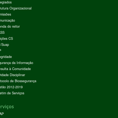
egiados
rutura Organizacional
missões
municação
nda do reitor
ASS
ições CS
I/Suap
P
egridade
urança da Informação
nsulta à Comunidade
vidade Disciplinar
tocolo de Biossegurança
stão 2012-2019
etim de Serviços
rviços
AP