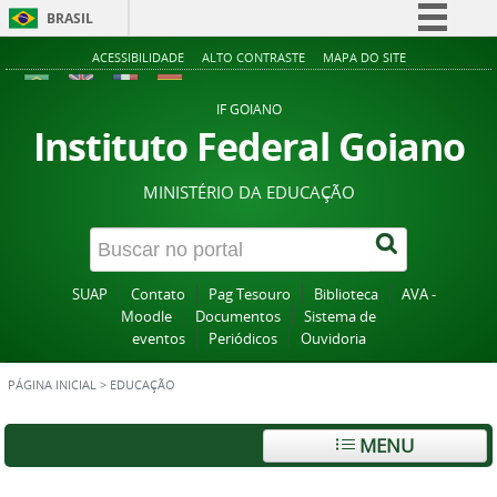
BRASIL
Simplifique!
ACESSIBILIDADE
ALTO CONTRASTE
MAPA DO SITE
Comunica BR
IF GOIANO
Participe
Instituto Federal Goiano
Acesso à informação
MINISTÉRIO DA EDUCAÇÃO
Legislação
Canais
SUAP
Contato
Pag Tesouro
Biblioteca
AVA -
Moodle
Documentos
Sistema de
eventos
Periódicos
Ouvidoria
PÁGINA INICIAL
>
EDUCAÇÃO
MENU