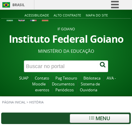
BRASIL
Simplifique!
ACESSIBILIDADE
ALTO CONTRASTE
MAPA DO SITE
Comunica BR
IF GOIANO
Participe
Instituto Federal Goiano
Acesso à informação
MINISTÉRIO DA EDUCAÇÃO
Legislação
Canais
SUAP
Contato
Pag Tesouro
Biblioteca
AVA -
Moodle
Documentos
Sistema de
eventos
Periódicos
Ouvidoria
PÁGINA INICIAL
>
HISTÓRIA
MENU