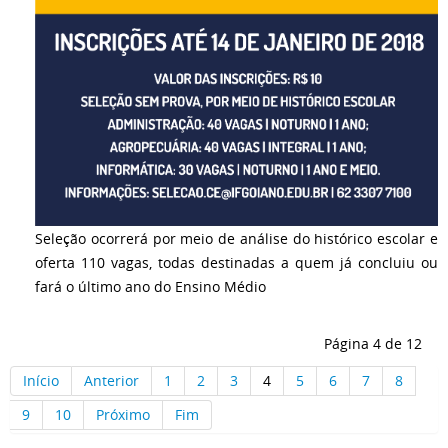
Seleção ocorrerá por meio de análise do histórico escolar e
oferta 110 vagas, todas destinadas a quem já concluiu ou
fará o último ano do Ensino Médio
Página 4 de 12
Início
Anterior
1
2
3
4
5
6
7
8
9
10
Próximo
Fim