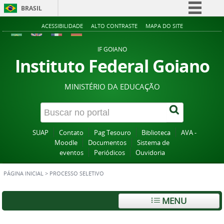
BRASIL
Simplifique!
ACESSIBILIDADE
ALTO CONTRASTE
MAPA DO SITE
Comunica BR
IF GOIANO
Participe
Instituto Federal Goiano
Acesso à informação
MINISTÉRIO DA EDUCAÇÃO
Legislação
Canais
SUAP
Contato
Pag Tesouro
Biblioteca
AVA -
Moodle
Documentos
Sistema de
eventos
Periódicos
Ouvidoria
PÁGINA INICIAL
>
PROCESSO SELETIVO
MENU