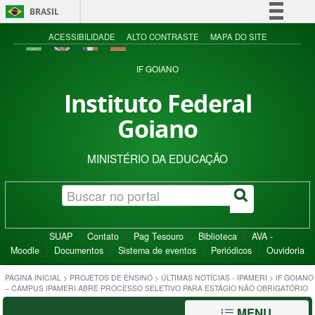
BRASIL
Simplifique!
ACESSIBILIDADE
ALTO CONTRASTE
MAPA DO SITE
Comunica BR
IF GOIANO
Participe
Instituto Federal
Acesso à informação
Goiano
Legislação
Canais
MINISTÉRIO DA EDUCAÇÃO
SUAP
Contato
Pag Tesouro
Biblioteca
AVA -
Moodle
Documentos
Sistema de eventos
Periódicos
Ouvidoria
PÁGINA INICIAL
>
PROJETOS DE ENSINO
>
ÚLTIMAS NOTÍCIAS - IPAMERI
>
IF GOIANO
– CAMPUS IPAMERI ABRE PROCESSO SELETIVO PARA ESTÁGIO NÃO OBRIGATÓRIO
MENU