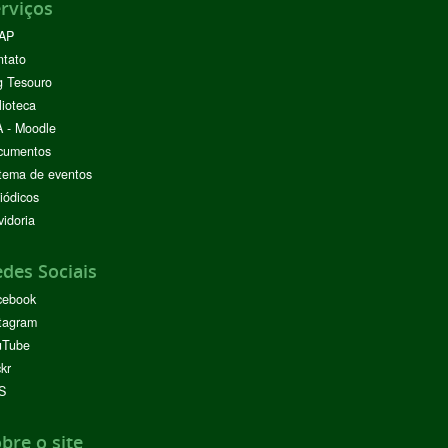
rviços
AP
ntato
g Tesouro
lioteca
 - Moodle
cumentos
tema de eventos
iódicos
idoria
des Sociais
cebook
tagram
uTube
ckr
S
bre o site