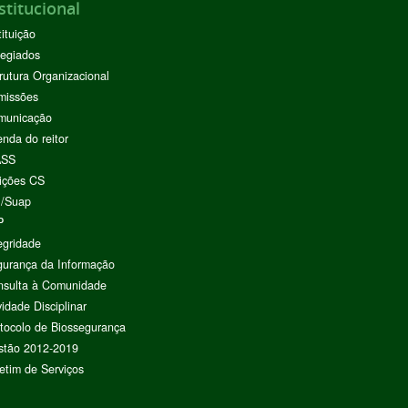
stitucional
tituição
egiados
rutura Organizacional
missões
municação
nda do reitor
ASS
ições CS
I/Suap
P
egridade
urança da Informação
nsulta à Comunidade
vidade Disciplinar
tocolo de Biossegurança
stão 2012-2019
etim de Serviços