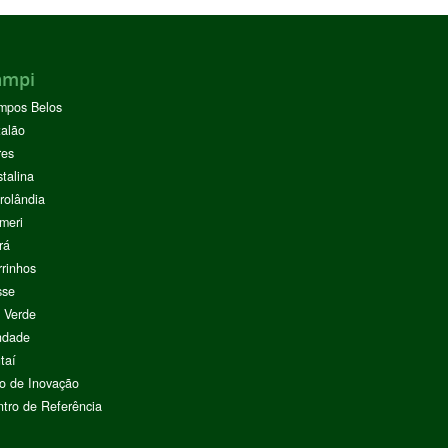
ampi
mpos Belos
alão
res
stalina
rolândia
meri
rá
rinhos
sse
 Verde
ndade
taí
o de Inovação
tro de Referência