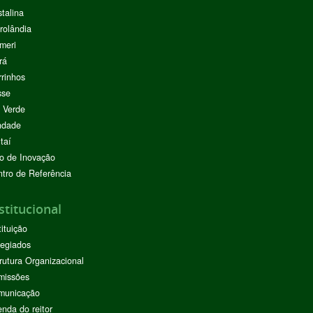
stalina
rolândia
meri
rá
rinhos
sse
 Verde
ndade
taí
o de Inovação
tro de Referência
stitucional
tituição
egiados
rutura Organizacional
missões
municação
nda do reitor