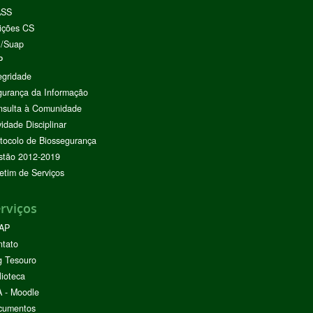
ASS
ições CS
I/Suap
P
egridade
urança da Informação
nsulta à Comunidade
vidade Disciplinar
tocolo de Biossegurança
stão 2012-2019
etim de Serviços
rviços
AP
ntato
g Tesouro
lioteca
 - Moodle
cumentos