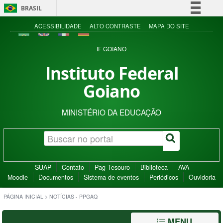
BRASIL
Simplifique!
ACESSIBILIDADE
ALTO CONTRASTE
MAPA DO SITE
Comunica BR
IF GOIANO
Participe
Instituto Federal
Acesso à informação
Goiano
Legislação
Canais
MINISTÉRIO DA EDUCAÇÃO
SUAP
Contato
Pag Tesouro
Biblioteca
AVA -
Moodle
Documentos
Sistema de eventos
Periódicos
Ouvidoria
PÁGINA INICIAL
>
NOTÍCIAS - PPGAQ
MENU