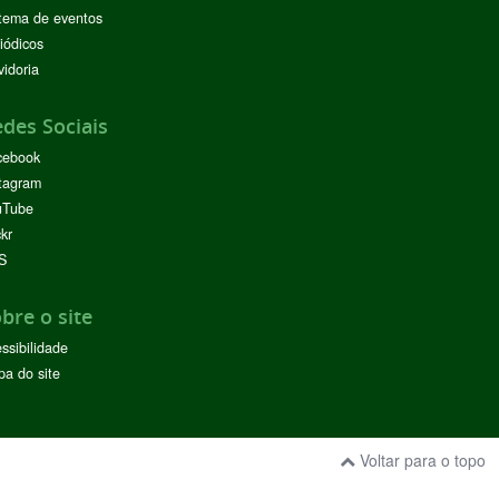
tema de eventos
iódicos
idoria
des Sociais
cebook
tagram
uTube
ckr
S
bre o site
ssibilidade
a do site
Voltar para o topo