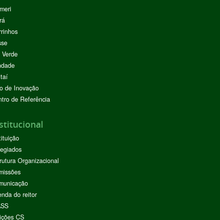
meri
rá
rinhos
sse
 Verde
ndade
taí
o de Inovação
tro de Referência
stitucional
tituição
egiados
rutura Organizacional
missões
municação
nda do reitor
ASS
ições CS