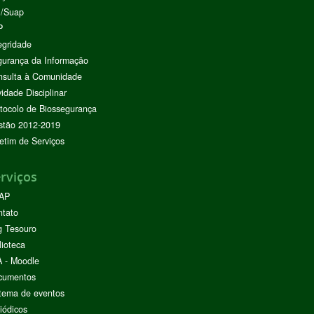
I/Suap
P
egridade
urança da Informação
nsulta à Comunidade
vidade Disciplinar
tocolo de Biossegurança
stão 2012-2019
etim de Serviços
rviços
AP
ntato
g Tesouro
lioteca
 - Moodle
cumentos
tema de eventos
iódicos