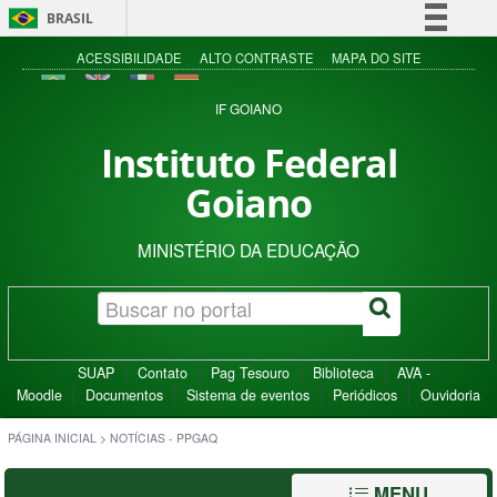
BRASIL
Simplifique!
ACESSIBILIDADE
ALTO CONTRASTE
MAPA DO SITE
Comunica BR
IF GOIANO
Participe
Instituto Federal
Acesso à informação
Goiano
Legislação
Canais
MINISTÉRIO DA EDUCAÇÃO
SUAP
Contato
Pag Tesouro
Biblioteca
AVA -
Moodle
Documentos
Sistema de eventos
Periódicos
Ouvidoria
PÁGINA INICIAL
>
NOTÍCIAS - PPGAQ
MENU