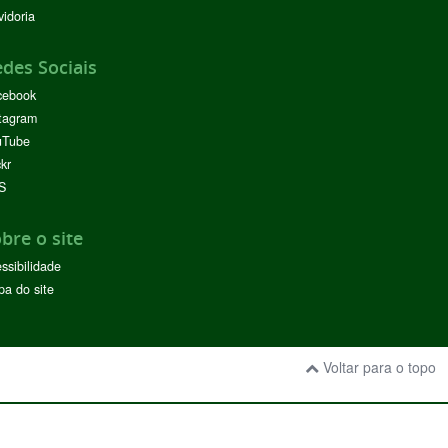
idoria
des Sociais
cebook
tagram
uTube
ckr
S
bre o site
ssibilidade
a do site
Voltar para o topo